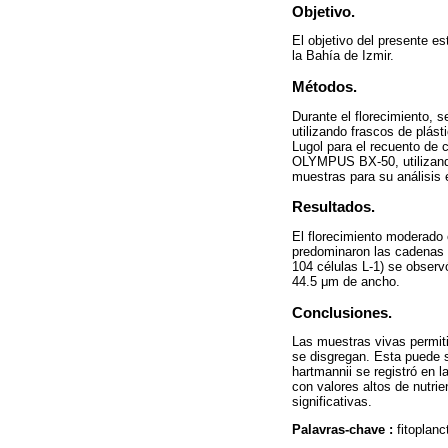
Objetivo.
El objetivo del presente es
la Bahía de Izmir.
Métodos.
Durante el florecimiento, 
utilizando frascos de plást
Lugol para el recuento de 
OLYMPUS BX-50, utilizand
muestras para su análisis e
Resultados.
El florecimiento moderado 
predominaron las cadenas b
104 células L-1) se observó
44.5 μm de ancho.
Conclusiones.
Las muestras vivas permiti
se disgregan. Esta puede 
hartmannii se registró en 
con valores altos de nutrie
significativas.
Palavras-chave :
fitoplan