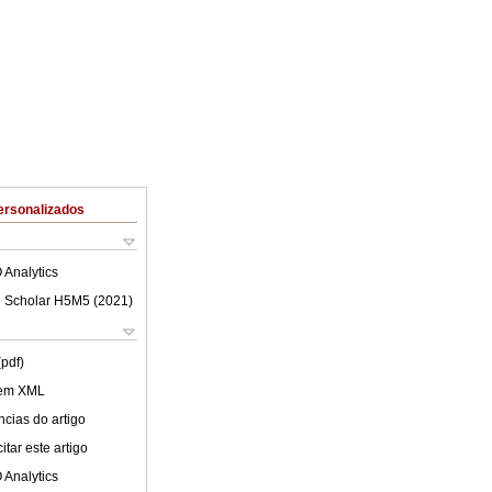
ersonalizados
 Analytics
 Scholar H5M5 (
2021
)
(pdf)
 em XML
cias do artigo
tar este artigo
 Analytics