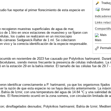
Traduç
Enviar 
tudio fue reportar el primer florecimiento de esta especie en
Indicadore
Links rela
se recogieron muestras superficiales de agua de mar,
Compartilh
ico de 1 litro en once estaciones de muestreo y se fijaron con
Mais
células, los cuales se realizaron en un microscopio
o cámaras Sedgewick-Rafter de 1 ml. Se colectaron
Mais
n vivo y la correcta identificación de la especie responsable.
Permali
ocurrido en noviembre de 2023 fue causado por Polykrikos hartmannii. Durante
icelulares, siendo menos frecuente la presencia de células individuales. La
 en la estación 29 en la bahía interior. El tamaño de las células fue de 29.7 -
eron identificar correctamente a P. hartmannii, ya que los organismos fijado
ser la razón de que esta especie no se haya descrito anteriormente. La máxi
la Bahía de İzmir, con una temperatura del agua de 14.84 °C y una salinidad 
ntes. El florecimiento ocurrió en la zona somera, con circulación limitada de 
cton; dinoflagelados desnudos; Polykrikos hartmannii; Bahía de Izmir; Mediterr