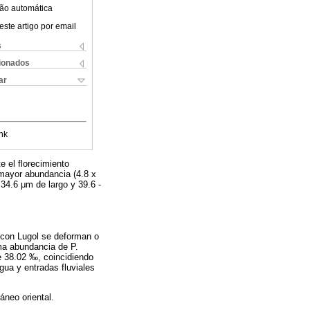
ão automática
este artigo por email
s
cionados
ar
nk
 el florecimiento
 mayor abundancia (4.8 x
 34.6 μm de largo y 39.6 -
s con Lugol se deforman o
ma abundancia de P.
de 38.02 ‰, coincidiendo
agua y entradas fluviales
áneo oriental.