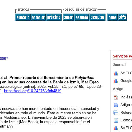
Serviços P
-8897
Journal
SciELO
et al.
Primer reporte del florecimiento de
Polykrikos
Google
 en las aguas costeras de la Bahía de İzmir, Mar Egeo
idrobiológica
[online]. 2025, vol.35, n.1, pp.57-65. Epub 28-
Artigo
97.
https://doi.org/10.24275/vfph4819
.
Inglês 
Artigo
s nocivas se han incrementado en frecuencia, intensidad y
Referên
as décadas en todo el mundo. Este aumento también se ha
r Mediterráneo. En noviembre de 2023 se observaron
Como ci
a de Izmir (Mar Egeo); la especie responsable fue el
artmannii.
SciELO