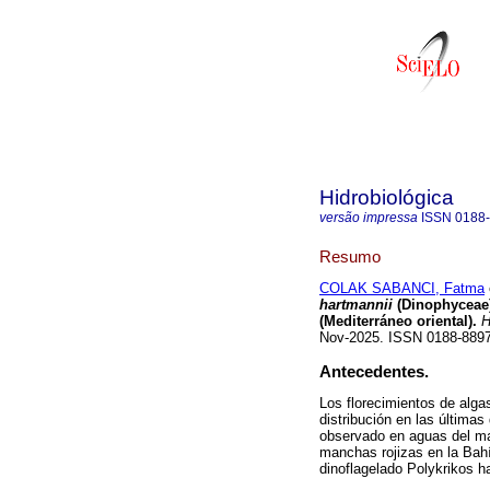
Hidrobiológica
versão impressa
ISSN
0188
Resumo
COLAK SABANCI, Fatma
hartmannii
(Dinophyceae)
(Mediterráneo oriental).
H
Nov-2025. ISSN 0188-88
Antecedentes.
Los florecimientos de alga
distribución en las últim
observado en aguas del ma
manchas rojizas en la Bahí
dinoflagelado Polykrikos h