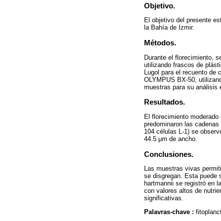
Objetivo.
El objetivo del presente es
la Bahía de Izmir.
Métodos.
Durante el florecimiento, 
utilizando frascos de plást
Lugol para el recuento de 
OLYMPUS BX-50, utilizand
muestras para su análisis e
Resultados.
El florecimiento moderado 
predominaron las cadenas b
104 células L-1) se observó
44.5 μm de ancho.
Conclusiones.
Las muestras vivas permiti
se disgregan. Esta puede 
hartmannii se registró en 
con valores altos de nutrie
significativas.
Palavras-chave :
fitoplan