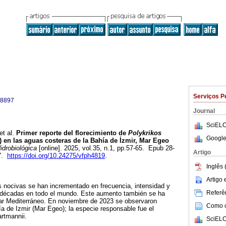
Serviços P
-8897
Journal
SciELO
et al.
Primer reporte del florecimiento de
Polykrikos
Google
 en las aguas costeras de la Bahía de İzmir, Mar Egeo
idrobiológica
[online]. 2025, vol.35, n.1, pp.57-65. Epub 28-
Artigo
97.
https://doi.org/10.24275/vfph4819
.
Inglês 
Artigo
s nocivas se han incrementado en frecuencia, intensidad y
Referên
as décadas en todo el mundo. Este aumento también se ha
r Mediterráneo. En noviembre de 2023 se observaron
Como ci
a de Izmir (Mar Egeo); la especie responsable fue el
artmannii.
SciELO