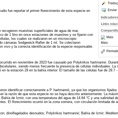
Traduç
Enviar 
tudio fue reportar el primer florecimiento de esta especie en
Indicadore
Links rela
se recogieron muestras superficiales de agua de mar,
Compartilh
ico de 1 litro en once estaciones de muestreo y se fijaron con
Mais
células, los cuales se realizaron en un microscopio
o cámaras Sedgewick-Rafter de 1 ml. Se colectaron
Mais
n vivo y la correcta identificación de la especie responsable.
Permali
ocurrido en noviembre de 2023 fue causado por Polykrikos hartmannii. Durante
icelulares, siendo menos frecuente la presencia de células individuales. La
 en la estación 29 en la bahía interior. El tamaño de las células fue de 29.7 -
eron identificar correctamente a P. hartmannii, ya que los organismos fijado
ser la razón de que esta especie no se haya descrito anteriormente. La máxi
la Bahía de İzmir, con una temperatura del agua de 14.84 °C y una salinidad 
ntes. El florecimiento ocurrió en la zona somera, con circulación limitada de 
cton; dinoflagelados desnudos; Polykrikos hartmannii; Bahía de Izmir; Mediterr