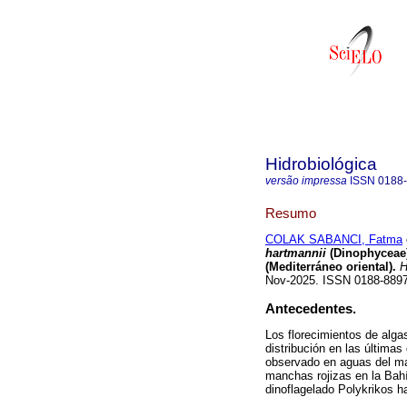
Hidrobiológica
versão impressa
ISSN
0188
Resumo
COLAK SABANCI, Fatma
hartmannii
(Dinophyceae)
(Mediterráneo oriental).
H
Nov-2025. ISSN 0188-88
Antecedentes.
Los florecimientos de alga
distribución en las últim
observado en aguas del ma
manchas rojizas en la Bahí
dinoflagelado Polykrikos h