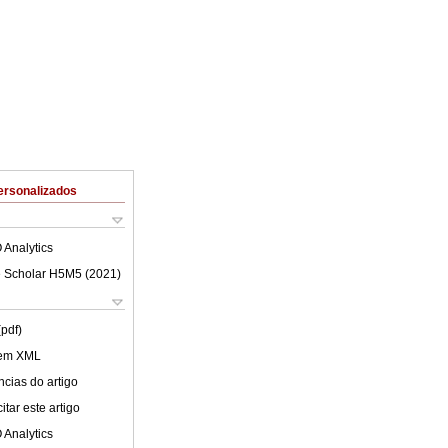
ersonalizados
 Analytics
 Scholar H5M5 (
2021
)
(pdf)
 em XML
cias do artigo
tar este artigo
 Analytics