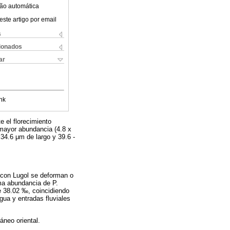
ão automática
este artigo por email
s
cionados
ar
nk
 el florecimiento
 mayor abundancia (4.8 x
 34.6 μm de largo y 39.6 -
s con Lugol se deforman o
ma abundancia de P.
de 38.02 ‰, coincidiendo
agua y entradas fluviales
áneo oriental.