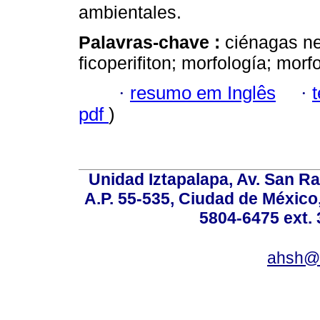
ambientales.
Palavras-chave :
ciénagas ne
ficoperifiton; morfología; morf
·
resumo em Inglês
·
pdf
)
Unidad Iztapalapa, Av. San Raf
A.P. 55-535, Ciudad de México
5804-6475 ext. 
ahsh@