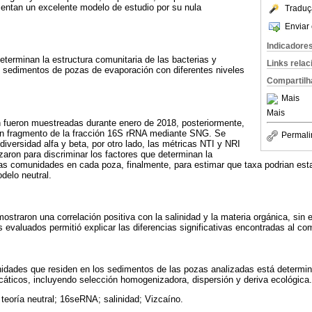
entan un excelente modelo de estudio por su nula
Traduç
Enviar 
Indicadore
eterminan la estructura comunitaria de las bacterias y
Links rela
s sedimentos de pozas de evaporación con diferentes niveles
Compartilh
Mais
Mais
 fueron muestreadas durante enero de 2018, posteriormente,
un fragmento de la fracción 16S rRNA mediante SNG. Se
Permali
iversidad alfa y beta, por otro lado, las métricas NTI y NRI
zaron para discriminar los factores que determinan la
 las comunidades en cada poza, finalmente, para estimar que taxa podrian est
delo neutral.
mostraron una correlación positiva con la salinidad y la materia orgánica, sin
evaluados permitió explicar las diferencias significativas encontradas al co
idades que residen en los sedimentos de las pozas analizadas está determin
áticos, incluyendo selección homogenizadora, dispersión y deriva ecológica.
; teoría neutral; 16seRNA; salinidad; Vizcaíno.