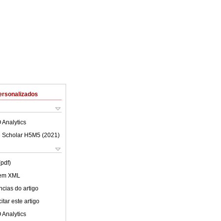
ersonalizados
 Analytics
 Scholar H5M5 (
2021
)
(pdf)
 em XML
cias do artigo
tar este artigo
 Analytics