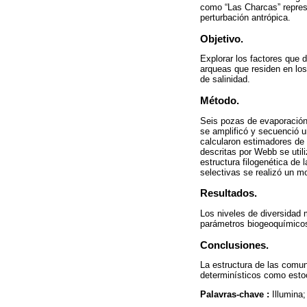
como “Las Charcas” repres
perturbación antrópica.
Objetivo.
Explorar los factores que d
arqueas que residen en lo
de salinidad.
Método.
Seis pozas de evaporación
se amplificó y secuenció 
calcularon estimadores de d
descritas por Webb se utili
estructura filogenética de
selectivas se realizó un mo
Resultados.
Los niveles de diversidad 
parámetros biogeoquímicos 
Conclusiones.
La estructura de las comun
determinísticos como estoc
Palavras-chave :
Illumina