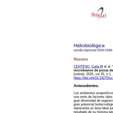
Hidrobiológica
versão impressa
ISSN
0188
Resumo
CENTENO, Carla M
et al.
“
microbianos de pozas de
[online]. 2025, vol.35, n
https://doi.org/10.24275/x
Antecedentes.
Los ambientes evaporitico
una serie de factores tales
gran diversidad de organis
gran potencial biotecnológ
representa un área ideal pa
resultado de su historia g