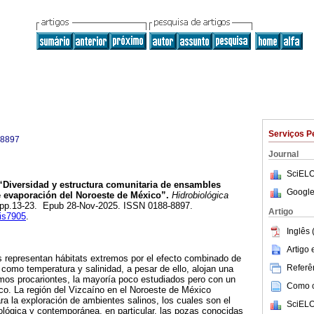
Serviços P
-8897
Journal
SciELO
Diversidad y estructura comunitaria de ensambles
Google
 evaporación del Noroeste de México”.
Hidrobiológica
.1, pp.13-23. Epub 28-Nov-2025. ISSN 0188-8897.
Artigo
cis7905
.
Inglês 
Artigo
s representan hábitats extremos por el efecto combinado de
Referên
 como temperatura y salinidad, a pesar de ello, alojan una
mos procariontes, la mayoría poco estudiados pero con un
Como ci
ico. La región del Vizcaíno en el Noroeste de México
ra la exploración de ambientes salinos, los cuales son el
SciELO
eológica y contemporánea, en particular, las pozas conocidas