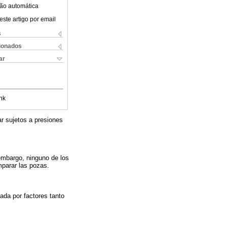
ão automática
este artigo por email
s
cionados
ar
nk
ar sujetos a presiones
 embargo, ninguno de los
mparar las pozas.
ada por factores tanto