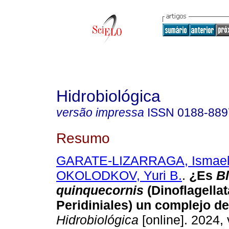
Hidrobiológica
versão impressa
ISSN
0188-889
Resumo
GARATE-LIZARRAGA, Ismae
OKOLODKOV, Yuri B.
.
¿Es
B
quinquecornis
(Dinoflagellat
Peridiniales) un complejo d
Hidrobiológica
[online]. 2024, 