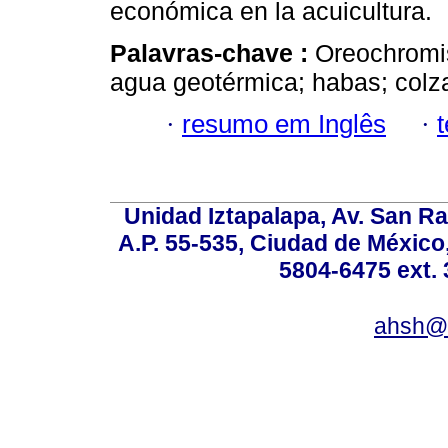
económica en la acuicultura.
Palavras-chave :
Oreochromis
agua geotérmica; habas; colz
·
resumo em Inglês
·
Unidad Iztapalapa, Av. San Raf
A.P. 55-535, Ciudad de México
5804-6475 ext. 
ahsh@