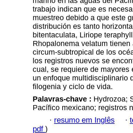
marino en las aguas del Pacif
trabajo indican que es necesa
muestreo debido a que este g
distribución es tanto horizont
bitentaculata, Liriope teraphy
Rhopalonema velatum tienen a
circum-subtropical de los océ
los registros nuevos se encont
cual, se requiere de mayores 
un enfoque multidisciplinario 
filogenia y ciclo de vida.
Palavras-chave :
Hydrozoa; 
Pacífico mexicano; registros 
·
resumo em Inglês
·
pdf
)