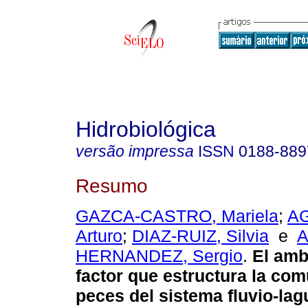
Hidrobiológica
versão impressa
ISSN
0188-889
Resumo
GAZCA-CASTRO, Mariela
;
A
Arturo
;
DIAZ-RUIZ, Silvia
e
A
HERNANDEZ, Sergio
.
El amb
factor que estructura la co
peces del sistema fluvio-la