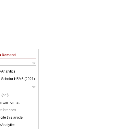
on Demand
 Analytics
 Scholar H5M5 (
2021
)
 (pdf)
 in xml format
 references
cite this article
 Analytics