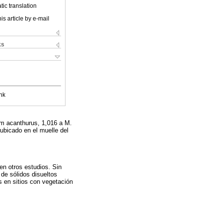
ic translation
is article by e-mail
ks
nk
um acanthurus, 1,016 a M.
 ubicado en el muelle del
en otros estudios. Sin
de sólidos disueltos
s en sitios con vegetación