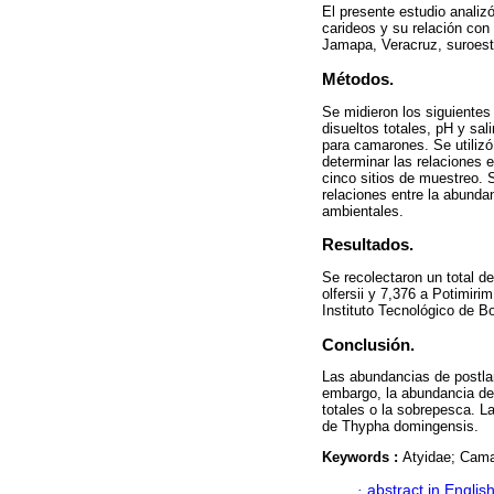
El presente estudio analiz
carideos y su relación con
Jamapa, Veracruz, suroest
Métodos.
Se midieron los siguientes
disueltos totales, pH y sal
para camarones. Se utiliz
determinar las relaciones 
cinco sitios de muestreo. S
relaciones entre la abundan
ambientales.
Resultados.
Se recolectaron un total d
olfersii y 7,376 a Potimir
Instituto Tecnológico de B
Conclusión.
Las abundancias de postlar
embargo, la abundancia de 
totales o la sobrepesca. L
de Thypha domingensis.
Keywords :
Atyidae; Cama
·
abstract in Englis