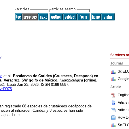
Services 
7
Journal
SciELO
io
et al.
Postlarvas de Caridea (Crustacea, Decapoda) en
Google
pa, Veracruz, SW golfo de México.
Hidrobiológica
[online].
-152. Epub Jan 23, 2026. ISSN 0188-8897.
Article
svd9975
.
English
Article
an registrado 68 especies de crustáceos decápodos de
Article
enecen al infraorden Caridea y 8 especies han sido
 agua dulce.
How to 
SciELO