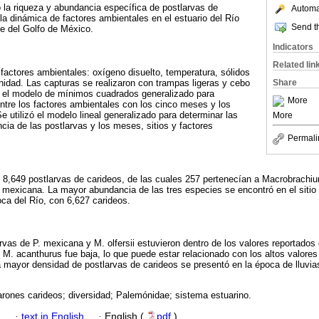
ó la riqueza y abundancia específica de postlarvas de
Automat
 la dinámica de factores ambientales en el estuario del Río
Send th
e del Golfo de México.
Indicators
Related lin
 factores ambientales: oxígeno disuelto, temperatura, sólidos
inidad. Las capturas se realizaron con trampas ligeras y cebo
Share
ó el modelo de mínimos cuadrados generalizado para
More
entre los factores ambientales con los cinco meses y los
e utilizó el modelo lineal generalizado para determinar las
More
cia de las postlarvas y los meses, sitios y factores
Permali
e 8,649 postlarvas de carideos, de las cuales 257 pertenecían a Macrobrachi
im mexicana. La mayor abundancia de las tres especies se encontró en el sitio
oca del Río, con 6,627 carideos.
vas de P. mexicana y M. olfersii estuvieron dentro de los valores reportados 
M. acanthurus fue baja, lo que puede estar relacionado con los altos valores 
a mayor densidad de postlarvas de carideos se presentó en la época de lluvia
rones carideos; diversidad; Palemónidae; sistema estuarino.
h
·
text in English
·
English (
pdf
)