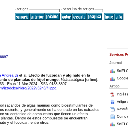
Serviços P
-8897
Journal
SciELO
 Andrea Di
et al.
Efecto de fucoidan y alginato en la
Google
ento de plántulas de frijol mungo.
Hidrobiológica
[online].
-363. Epub 11-Mar-2024. ISSN 0188-8897.
Artigo
am/izt/dcbs/hidro/2022v32n3/filippo
.
Inglês 
Artigo
s polisacáridos de algas marinas como bioestimulantes del
Referên
 es reciente, y generalmente se ha centrado en los extractos
 por su contenido de compuestos que tienen un efecto
Como ci
de plantas. Dentro de estos compuestos se encuentran
ato y el fucoidan, entre otros.
SciELO