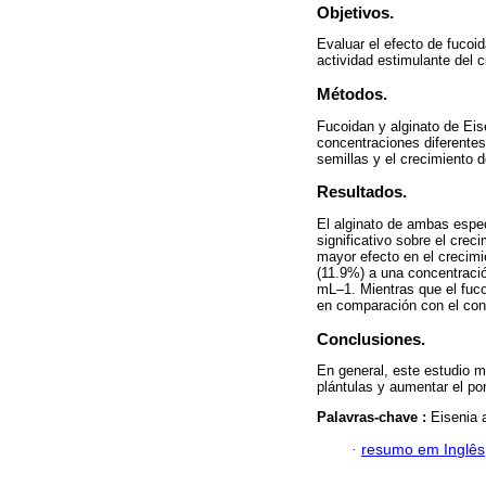
Objetivos.
Evaluar el efecto de fucoi
actividad estimulante del c
Métodos.
Fucoidan y alginato de Ei
concentraciones diferentes
semillas y el crecimiento d
Resultados.
El alginato de ambas espec
significativo sobre el crec
mayor efecto en el crecimie
(11.9%) a una concentraci
mL‒1. Mientras que el fuco
en comparación con el con
Conclusiones.
En general, este estudio m
plántulas y aumentar el po
Palavras-chave :
Eisenia 
·
resumo em Inglês