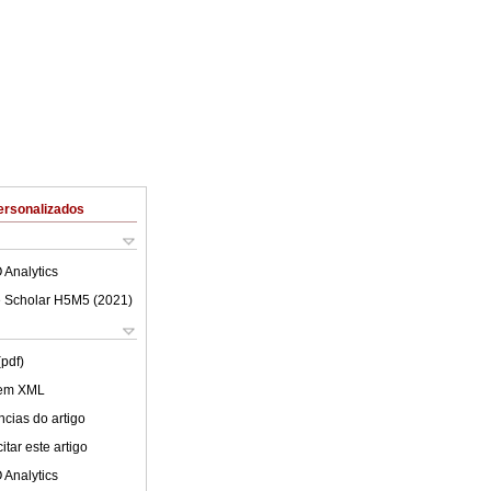
ersonalizados
 Analytics
 Scholar H5M5 (
2021
)
(pdf)
 em XML
cias do artigo
tar este artigo
 Analytics