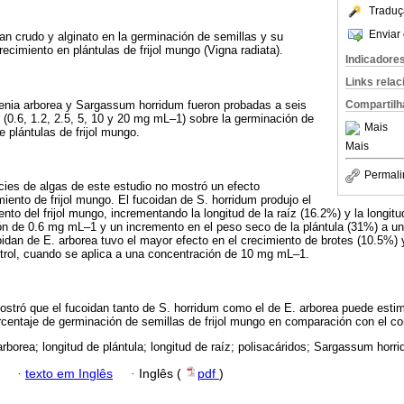
Traduç
Enviar 
dan crudo y alginato en la germinación de semillas y su
recimiento en plántulas de frijol mungo (Vigna radiata).
Indicadore
Links rela
senia arborea y Sargassum horridum fueron probadas a seis
Compartilh
 (0.6, 1.2, 2.5, 5, 10 y 20 mg mL‒1) sobre la germinación de
Mais
e plántulas de frijol mungo.
Mais
Permali
ies de algas de este estudio no mostró un efecto
imiento de frijol mungo. El fucoidan de S. horridum produjo el
nto del frijol mungo, incrementando la longitud de la raíz (16.2%) y la longitud
ón de 0.6 mg mL‒1 y un incremento en el peso seco de la plántula (31%) a u
idan de E. arborea tuvo el mayor efecto en el crecimiento de brotes (10.5%) y 
trol, cuando se aplica a una concentración de 10 mg mL‒1.
ostró que el fucoidan tanto de S. horridum como el de E. arborea puede estim
rcentaje de germinación de semillas de frijol mungo en comparación con el con
arborea; longitud de plántula; longitud de raíz; polisacáridos; Sargassum horr
·
texto em Inglês
·
Inglês (
pdf
)