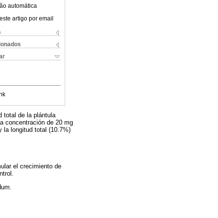
ão automática
este artigo por email
s
cionados
ar
nk
 total de la plántula
na concentración de 20 mg
la longitud total (10.7%)
ular el crecimiento de
trol.
idum.