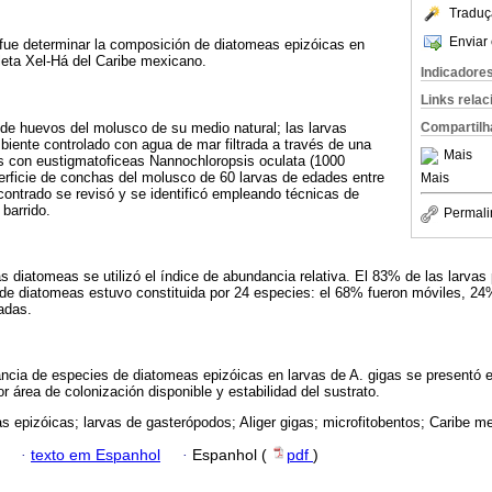
Traduç
Enviar 
o fue determinar la composición de diatomeas epizóicas en
aleta Xel-Há del Caribe mexicano.
Indicadore
Links rela
de huevos del molusco de su medio natural; las larvas
Compartilh
biente controlado con agua de mar filtrada a través de una
Mais
s con eustigmatoficeas Nannochloropsis oculata (1000
perficie de conchas del molusco de 60 larvas de edades entre
Mais
ncontrado se revisó y se identificó empleando técnicas de
barrido.
Permali
las diatomeas se utilizó el índice de abundancia relativa. El 83% de las larva
 de diatomeas estuvo constituida por 24 especies: el 68% fueron móviles, 24
adas.
ncia de especies de diatomeas epizóicas en larvas de A. gigas se presentó
 área de colonización disponible y estabilidad del sustrato.
s epizóicas; larvas de gasterópodos; Aliger gigas; microfitobentos; Caribe m
·
texto em Espanhol
·
Espanhol (
pdf
)