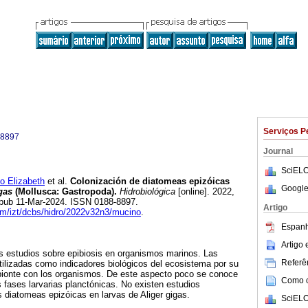
Serviços P
-8897
Journal
SciELO
 Elizabeth
et al.
Colonización de diatomeas epizóicas
Google
gas
(Mollusca: Gastropoda).
Hidrobiológica
[online]. 2022,
Epub 11-Mar-2024. ISSN 0188-8897.
Artigo
uam/izt/dcbs/hidro/2022v32n3/mucino
.
Espanh
Artigo
 estudios sobre epibiosis en organismos marinos. Las
Referên
ilizadas como indicadores biológicos del ecosistema por su
ibionte con los organismos. De este aspecto poco se conoce
Como ci
s fases larvarias planctónicas. No existen estudios
s diatomeas epizóicas en larvas de Aliger gigas.
SciELO