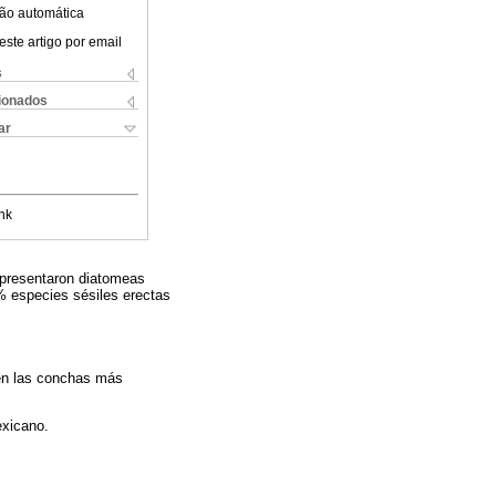
ão automática
este artigo por email
s
cionados
ar
nk
s presentaron diatomeas
% especies sésiles erectas
 en las conchas más
exicano.