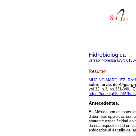
Hidrobiológica
versão impressa
ISSN
0188
Resumo
MUCINO-MARQUEZ, Rocío
sobre larvas de
Aliger gi
vol.32, n.3, pp.331-340. 
https://doi.org/10.24275/
Antecedentes.
En México son escasos los
diatomeas epizóicas son ut
aparente especificidad ep
de esa especificidad en la
enfocados al estudio de la