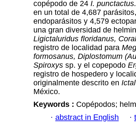
copépodo de 24
I. punctactus
en un total de 4,687 parásitos
endoparásitos y 4,579 ectopa
una gran diversidad de helmin
Ligictaluridus floridanus, Cor
registro de localidad para
Mega
formosanus, Diplostomum (A
Spiroxys
sp. y el copepodo
Er
registro de hospedero y local
originalmente descrito en
Icta
México.
Keywords :
Copépodos; helmi
·
abstract in English
·