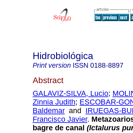
Hidrobiológica
Print version
ISSN
0188-8897
Abstract
GALAVIZ-SILVA, Lucio
;
MOLI
Zinnia Judith
;
ESCOBAR-GON
Baldemar
and
IRUEGAS-BU
Francisco Javier
.
Metazoarios
bagre de canal
(Ictalurus pu