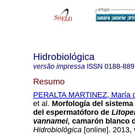
Hidrobiológica
versão impressa
ISSN
0188-889
Resumo
PERALTA MARTINEZ, María d
et al.
Morfología del sistema
del espermatóforo de
Litop
vannamei,
camarón
blanco d
Hidrobiológica
[online]. 2013, 