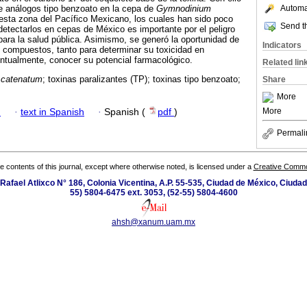
e análogos tipo benzoato en la cepa de
Gymnodinium
Automat
esta zona del Pacífico Mexicano, los cuales han sido poco
Send th
detectarlos en cepas de México es importante por el peligro
para la salud pública. Asimismo, se generó la oportunidad de
Indicators
 compuestos, tanto para determinar su toxicidad en
tualmente, conocer su potencial farmacológico.
Related lin
catenatum
; toxinas paralizantes (TP); toxinas tipo benzoato;
Share
More
More
h
·
text in Spanish
·
Spanish (
pdf
)
Permali
the contents of this journal, except where otherwise noted, is licensed under a
Creative Common
Rafael Atlixco N° 186, Colonia Vicentina, A.P. 55-535, Ciudad de México, Ciuda
55) 5804-6475 ext. 3053, (52-55) 5804-4600
ahsh@xanum.uam.mx