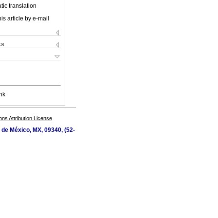
ic translation
is article by e-mail
ks
nk
s Attribution License
d de México, MX, 09340, (52-