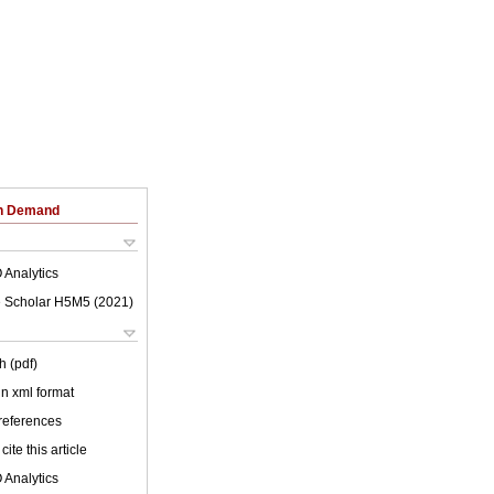
on Demand
 Analytics
 Scholar H5M5 (
2021
)
h (pdf)
 in xml format
 references
cite this article
 Analytics