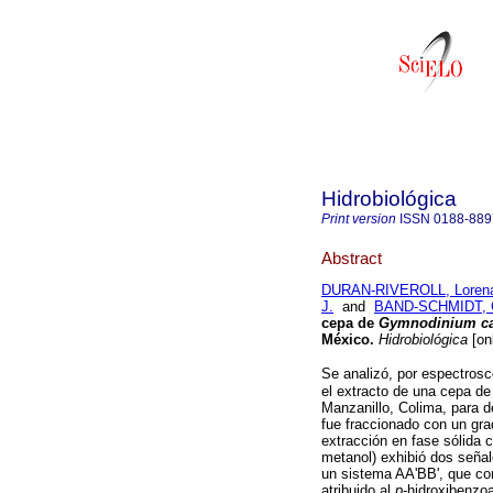
Hidrobiológica
Print version
ISSN
0188-889
Abstract
DURAN-RIVEROLL, Loren
J.
and
BAND-SCHMIDT, Ch
cepa de
Gymnodinium c
México
.
Hidrobiológica
[on
Se analizó, por espectrosc
el extracto de una cepa d
Manzanillo, Colima, para de
fue fraccionado con un gr
extracción en fase sólida
metanol) exhibió dos seña
un sistema AA'BB', que con
atribuido al
p
-hidroxibenzoa