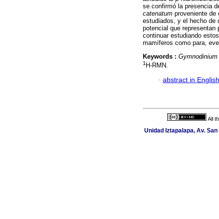
se confirmó la presencia d
catenatum
proveniente de 
estudiados, y el hecho de 
potencial que representan 
continuar estudiando estos
mamíferos como para, even
Keywords :
Gymnodinium 
1
H-RMN.
·
abstract in Englis
All 
Unidad Iztapalapa, Av. San 