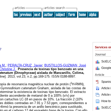
Services 
7
Journal
SciELO
a M.
;
PERALTA-CRUZ, Javier
;
BUSTILLOS-GUZMAN, José
Google
ristine J.
.
Presencia de toxinas tipo benzoato en una
atenatum
(Dinophyceae)
aislada de Manzanillo, Colima,
Article
line]. 2013, vol.23, n.2, pp.169-175. ISSN 0188-8897.
Spanis
1
opía de resonancia magnética nuclear de protón (
H-RMN),
e
Gymnodinium catenatum
Graham, aislada de las costas de
Article
terminar la existencia de toxinas tipo benzoato. El extracto
Article
adiente ascendente de metanol de 0 a 100% (v/v) por
 con cartuchos LC-18 en pasos de 10%. La fracción 2 (10%
How to 
les dobles centradas en 7.91 y 7.53 ppm, correspondientes a
firmó la presencia de un anillo bencénico
para
sustituido,
SciELO
to en el carbono 17 del esqueleto base de la toxina. Con ello