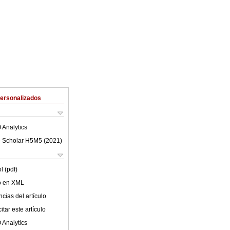
Personalizados
 Analytics
 Scholar H5M5 (
2021
)
l (pdf)
lo en XML
cias del artículo
tar este artículo
 Analytics