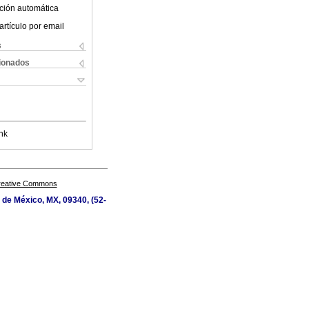
ción automática
artículo por email
s
cionados
nk
Creative Commons
d de México, MX, 09340, (52-