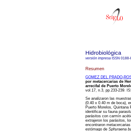
Hidrobiológica
versión impresa
ISSN
0188-
Resumen
GOMEZ DEL PRADO-ROSAS
por metacercarias de Hem
arrecifal de Puerto More
vol.17, n.3, pp.233-239. I
Se analizaron las muestra
(0.40 x 0.40 m de boca), e
Puerto Morelos, Quintana 
identificar su fauna parasi
parásitos con carmín acétic
extrajeron los parásitos, 
encontraron metacercarias
estómago de
Sphyraena b