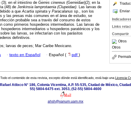
 (3); en el intestino de
Gerres cinereus
(Gerreidae)(2); en la
Traduc
ria (48) de
Jenkinsia lamprotaenia (Clupeidae)
. Las larvas de
Enviar 
 debido a que
Acartia spinata
y
Paracalanus
sp., son los
 y las presas más comunes en el área de estudio, se
Indicadore
infección probable sea a través del consumo de estos
n como primeros hospederos intermediarios. Las larvas de
Links rela
 hospederos intermediarios u hospederos paraténicos y los
sobre las larvas, se infectarían con los parásitos
Compartir
ederos definitivos.
Otros
s; larvas de peces; Mar Caribe Mexicano.
Otros
s
·
texto en Español
·
Español (
pdf
)
Permali
Todo el contenido de esta revista, excepto dónde está identificado, está bajo una
Licencia 
Rafael Atlixco N° 186, Colonia Vicentina, A.P. 55-535, Ciudad de México, Ciuda
55) 5804-6475 ext. 3053, (52-55) 5804-4600
ahsh@xanum.uam.mx