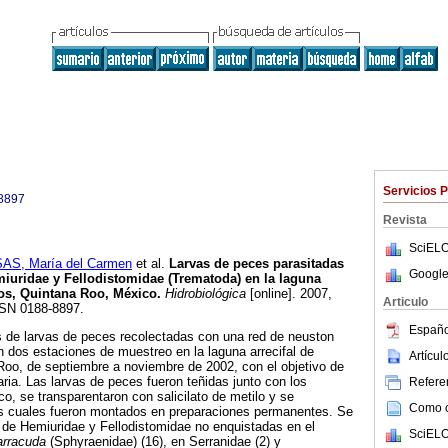
Servicios 
8897
Revista
SciELO
, María del Carmen
et al.
Larvas de peces parasitadas
Google
iuridae y Fellodistomidae (Trematoda) en la laguna
los, Quintana Roo, México
.
Hidrobiológica
[online]. 2007,
Articulo
SSN 0188-8897.
Españo
s de larvas de peces recolectadas con una red de neuston
n dos estaciones de muestreo en la laguna arrecifal de
Artícu
Roo, de septiembre a noviembre de 2002, con el objetivo de
taria. Las larvas de peces fueron teñidas junto con los
Referen
o, se transparentaron con salicilato de metilo y se
Como ci
los cuales fueron montados en preparaciones permanentes. Se
 de Hemiuridae y Fellodistomidae no enquistadas en el
SciELO
arracuda
(Sphyraenidae) (16), en Serranidae (2) y