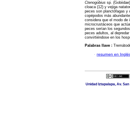
Ctenogobius
sp. (Gobiidae)
cloaca (12) y vejiga natato
peces son planctófagas y
copépodos más abundantes
considera que el modo de 
microcrustáceos que actúa
peces serían los segundos
peces adultos, al depredar 
convirtiéndose en los hosp
Palabras llave :
Tremátodo
·
resumen en Inglé
Unidad Iztapalapa, Av. San 