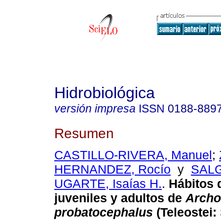
Hidrobiológica
versión impresa
ISSN
0188-889
Resumen
CASTILLO-RIVERA, Manuel
;
HERNANDEZ, Rocío
y
SAL
UGARTE, Isaías H.
.
Hábitos 
juveniles y adultos de
Archo
probatocephalus
(Teleostei: