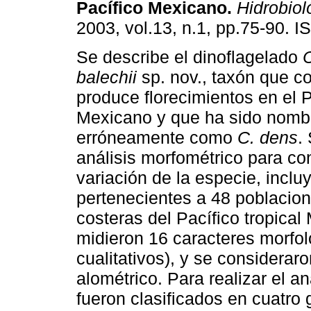
Pacífico Mexicano
.
Hidrobiol
2003, vol.13, n.1, pp.75-90. 
Se describe el dinoflagelado
balechii
sp. nov., taxón que 
produce florecimientos en el P
Mexicano y que ha sido nomb
erróneamente como
C. dens
.
análisis morfométrico para co
variación de la especie, incl
pertenecientes a 48 poblacion
costeras del Pacífico tropica
midieron 16 caracteres morfoló
cualitativos), y se considerar
alométrico. Para realizar el a
fueron clasificados en cuatro