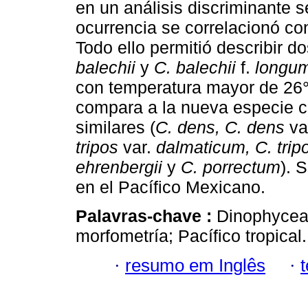
en un análisis discriminante 
ocurrencia se correlacionó con
Todo ello permitió describir 
balechii
y
C. balechii
f.
longu
con temperatura mayor de 26°
compara a la nueva especie 
similares (
C. dens, C. dens
va
tripos
var.
dalmaticum, C. trip
ehrenbergii
y
C. porrectum
). 
en el Pacífico Mexicano.
Palavras-chave :
Dinophyce
morfometría; Pacífico tropical.
·
resumo em Inglês
·