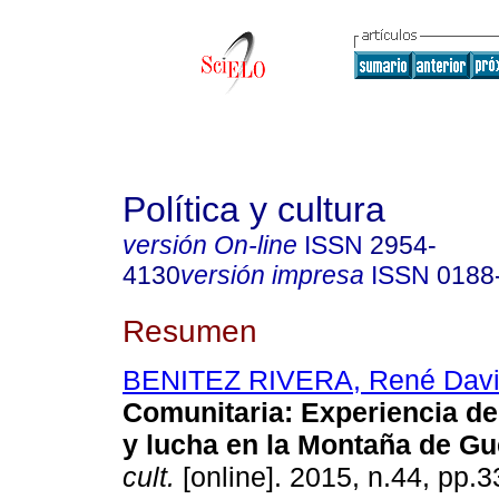
Política y cultura
versión On-line
ISSN
2954-
4130
versión impresa
ISSN
0188
Resumen
BENITEZ RIVERA, René Dav
Comunitaria
:
Experiencia de
y lucha en la Montaña de Gu
cult.
[online]. 2015, n.44, pp.