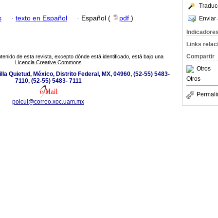
Traduc
s
·
texto en Español
·
Español (
pdf
)
Enviar 
Indicadore
Links rela
Compartir
tenido de esta revista, excepto dónde está identificado, está bajo una
Licencia Creative Commons
Otros
lla Quietud, México, Distrito Federal, MX, 04960, (52-55) 5483-
Otros
7110, (52-55) 5483- 7111
Permali
polcul@correo.xoc.uam.mx