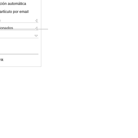
ción automática
artículo por email
s
cionados
nk