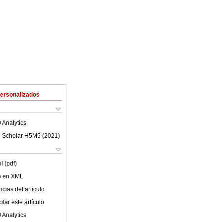
Personalizados
 Analytics
 Scholar H5M5 (
2021
)
l (pdf)
lo en XML
cias del artículo
tar este artículo
 Analytics