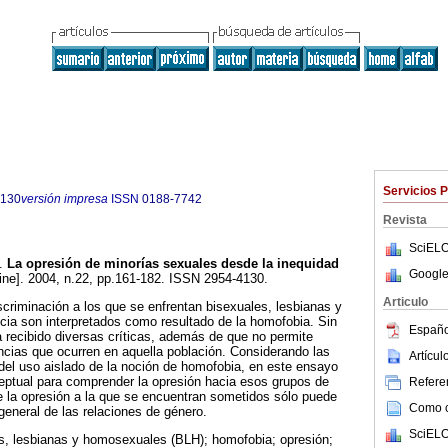
Servicios 
4130
versión impresa
ISSN
0188-7742
Revista
SciELO
.
La opresión de minorías sexuales desde la inequidad
Google
ine]. 2004, n.22, pp.161-182. ISSN 2954-4130.
Articulo
iscriminación a los que se enfrentan bisexuales, lesbianas y
ia son interpretados como resultado de la homofobia. Sin
Españo
 recibido diversas críticas, además de que no permite
cias que ocurren en aquella población. Considerando las
Artícu
del uso aislado de la noción de homofobia, en este ensayo
ptual para comprender la opresión hacia esos grupos de
Referen
e la opresión a la que se encuentran sometidos sólo puede
Como ci
general de las relaciones de género.
SciELO
s, lesbianas y homosexuales (BLH); homofobia; opresión;