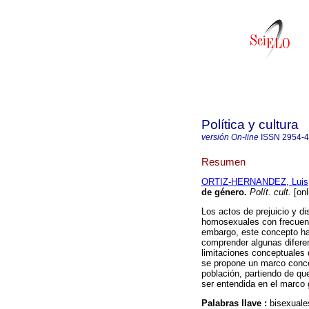
Política y cultura
versión On-line
ISSN
2954-
Resumen
ORTIZ-HERNANDEZ, Luis
de género
.
Polít. cult.
[onl
Los actos de prejuicio y d
homosexuales con frecuenc
embargo, este concepto ha
comprender algunas diferen
limitaciones conceptuales 
se propone un marco conce
población, partiendo de qu
ser entendida en el marco 
Palabras llave :
bisexuale