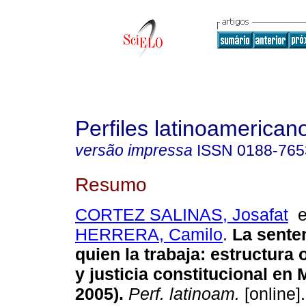
Perfiles latinoamerican
versão impressa
ISSN
0188-765
Resumo
CORTEZ SALINAS, Josafat
HERRERA, Camilo
.
La senten
quien la trabaja: estructura
y justicia constitucional en 
2005).
Perf. latinoam.
[online]