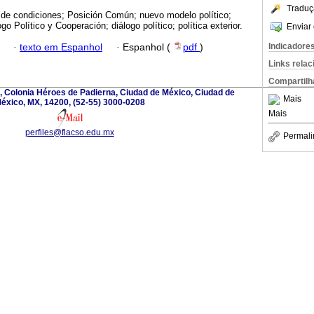
Traduç
 de condiciones; Posición Común; nuevo modelo político;
 Político y Cooperación; diálogo político; política exterior.
Enviar 
Indicadore
·
texto em Espanhol
·
Espanhol (
pdf
)
Links rela
Compartilh
, Colonia Héroes de Padierna, Ciudad de México, Ciudad de
Mais
éxico, MX, 14200, (52-55) 3000-0208
Mais
perfiles@flacso.edu.mx
Permali