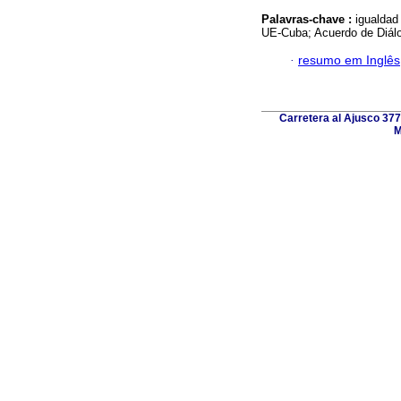
Palavras-chave :
igualdad
UE-Cuba; Acuerdo de Diálogo
·
resumo em Inglês
Carretera al Ajusco 377
M