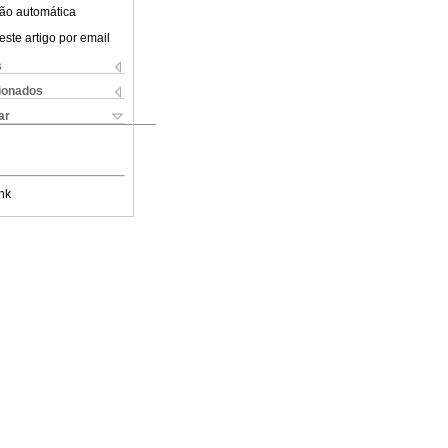
ão automática
este artigo por email
s
cionados
ar
nk