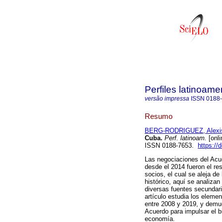
Perfiles latinoame
versão impressa
ISSN
0188
Resumo
BERG-RODRIGUEZ, Alexi
Cuba.
Perf. latinoam.
[onli
ISSN 0188-7653.
https://
Las negociaciones del Acu
desde el 2014 fueron el r
socios, el cual se aleja d
histórico, aquí se analizan
diversas fuentes secundaria
artículo estudia los eleme
entre 2008 y 2019, y demues
Acuerdo para impulsar el b
economía.