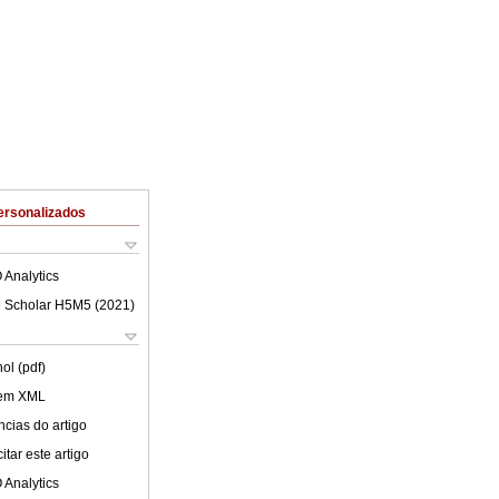
ersonalizados
 Analytics
 Scholar H5M5 (
2021
)
ol (pdf)
 em XML
cias do artigo
tar este artigo
 Analytics