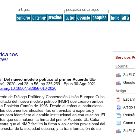
ricanos
Serviços P
-7653
Journal
SciELO
s
.
Del nuevo modelo político al primer Acuerdo UE-
Google
ne]. 2020, vol.28, n.56, pp.235-259. Epub 30-Ago-2021.
doi.org/10.18504/pl2856-010-2020
.
Artigo
erdo de Diálogo Político y Cooperación Unión Europea-Cuba
Espanh
esultado del nuevo modelo político (NMP) que crearon ambos
e la Posición Común de 1996. Desde el enfoque institucional-
Artigo
 los documentos oficiales, las entrevistas a expertos y
s para identificar el cambio institucional en esa relación. El
Referên
ntos que estimularon la firma del primer Acuerdo UE-Cuba
Como ci
tra que el NMP facilitó la firma y aplicación provisional del
ienestar de la sociedad cubana, y la transformación de su
SciELO