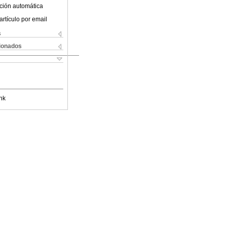
ción automática
artículo por email
s
cionados
nk