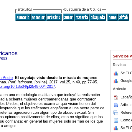
ricanos
Servicios 
7653
Revista
SciELO
n Pedro
.
El coyotaje visto desde la mirada de mujeres
Google
nas.
Perf. latinoam.
[online]. 2017, vol.25, n.49, pp.77-95.
doi.org/10.18504/pl2549-004-2017
.
Articulo
a en una metodología cualitativa que incluyó la realización
Españo
idad a ochenta mujeres centroamericanas que contrataron
dos Unidos; el objetivo es examinar qué visión tienen del
Artícu
desprende que los traficantes engañaron a una sexta parte de
siete las agredieron con algún tipo de abuso sexual. Sin
Referen
s opinaron positivamente de ellos; esto no significa que los
Como ci
su confianza; en general las mujeres solo se fían de los que
 o amigos.
SciELO