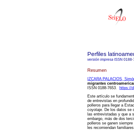
Perfiles latinoame
versión impresa
ISSN
0188-
Resumen
IZCARA PALACIOS, Simó
migrantes centroamerica
ISSN 0188-7653.
https://
Este artículo se fundament
de entrevistas en profund
polleros para llegar a Esta
coyotaje. De los datos se 
las entrevistadas y que a 
embargo, más de dos tercio
polleros se ganen siempre 
les recomiendan familiares