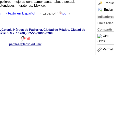
 polleros; mujeres centroamericanas; abuso sexual;
Traduc
utoridades migratorias; México.
Enviar 
s
·
texto en Español
·
Español (
pdf
)
Indicadore
Links rela
Compartir
, Colonia Héroes de Padierna, Ciudad de México, Ciudad de
éxico, MX, 14200, (52-55) 3000-0208
Otros
Otros
perfiles@flacso.edu.mx
Permali