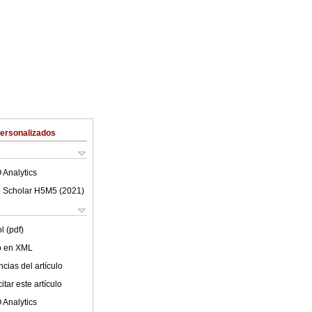
Personalizados
 Analytics
 Scholar H5M5 (
2021
)
l (pdf)
lo en XML
cias del artículo
tar este artículo
 Analytics