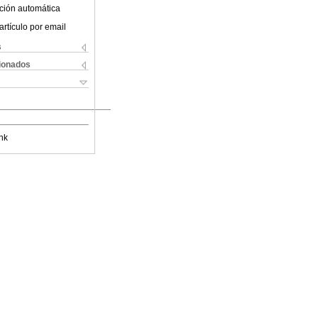
ción automática
artículo por email
s
cionados
nk