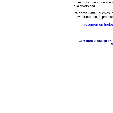
un reconocimiento débil en 
a la diversidad.
Palabras llave :
pueblos i
movimiento social; proceso
·
resumen en Inglé
Carretera al Ajusco 377
M