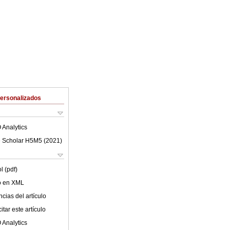
Personalizados
 Analytics
 Scholar H5M5 (
2021
)
l (pdf)
lo en XML
cias del artículo
tar este artículo
 Analytics