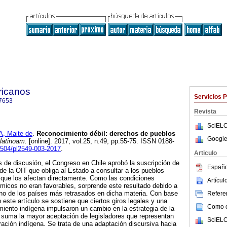
ricanos
Servicios 
7653
Revista
SciELO
, Maite de
.
Reconocimiento débil: derechos de pueblos
Google
latinoam.
[online]. 2017, vol.25, n.49, pp.55-75. ISSN 0188-
18504/pl2549-003-2017
.
Articulo
 de discusión, el Congreso en Chile aprobó la suscripción de
Españo
de la OIT que obliga al Estado a consultar a los pueblos
 que los afectan directamente. Como las condiciones
Artícu
ómicos no eran favorables, sorprende este resultado debido a
uno de los países más retrasados en dicha materia. Con base
Referen
n este artículo se sostiene que ciertos giros legales y una
Como ci
miento indígena impulsaron un cambio en la estrategia de la
e suma la mayor aceptación de legisladores que representan
SciELO
tración indígena. Se trata de una adaptación discursiva hacia