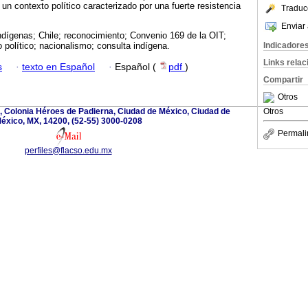
un contexto político caracterizado por una fuerte resistencia
Traduc
Enviar 
ndígenas; Chile; reconocimiento; Convenio 169 de la OIT;
Indicadore
 político; nacionalismo; consulta indígena.
Links rela
s
·
texto en Español
·
Español (
pdf
)
Compartir
Otros
, Colonia Héroes de Padierna, Ciudad de México, Ciudad de
Otros
éxico, MX, 14200, (52-55) 3000-0208
Permali
perfiles@flacso.edu.mx