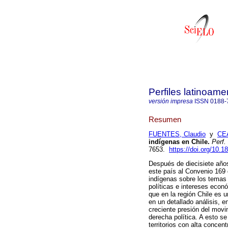
Perfiles latinoame
versión impresa
ISSN
0188-
Resumen
FUENTES, Claudio
y
CEA
indígenas en Chile.
Perf. 
7653.
https://doi.org/10.
Después de diecisiete años
este país al Convenio 169 
indígenas sobre los temas
políticas e intereses econ
que en la región Chile es 
en un detallado análisis, e
creciente presión del movi
derecha política. A esto s
territorios con alta concen