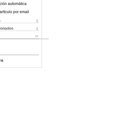
ción automática
artículo por email
s
cionados
nk