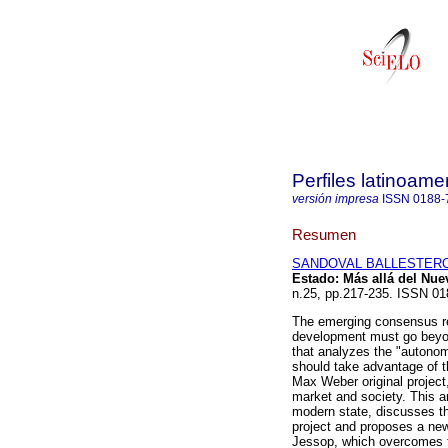
Perfiles latinoame
versión impresa
ISSN
0188-
Resumen
SANDOVAL BALLESTEROS
Estado
:
Más allá del Nue
n.25, pp.217-235. ISSN 01
The emerging consensus reg
development must go beyond
that analyzes the "autonom
should take advantage of 
Max Weber original project
market and society. This ar
modern state, discusses th
project and proposes a new
Jessop, which overcomes th