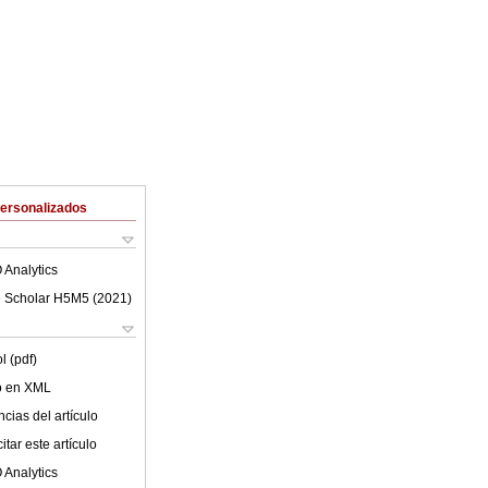
Personalizados
 Analytics
 Scholar H5M5 (
2021
)
l (pdf)
lo en XML
cias del artículo
tar este artículo
 Analytics