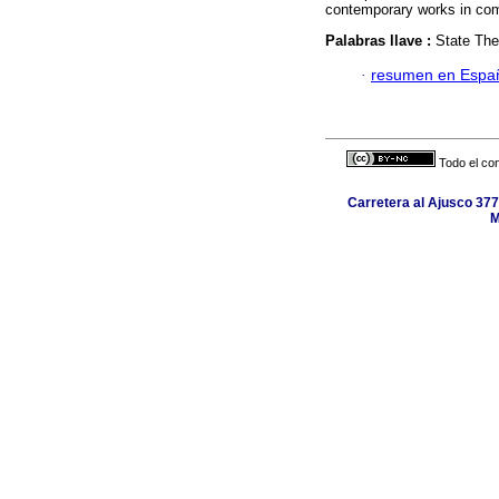
contemporary works in com
Palabras llave :
State The
·
resumen en Espa
Todo el con
Carretera al Ajusco 377
M