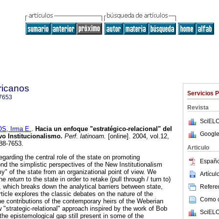
ricanos
Servicios 
7653
Revista
SciELO
, Irma E.
.
Hacia un enfoque "estratégico-relacional" del
Google
vo Institucionalismo
.
Perf. latinoam.
[online]. 2004, vol.12,
88-7653.
Articulo
arding the central role of the state on promoting
Españo
 the simplistic perspectives of the New Institutionalism
y" of the state from an organizational point of view. We
Artícu
the
return
to the state in order to retake (pull through / turn to)
, which breaks down the analytical barriers between state,
Referen
ticle explores the classic debates on the nature of the
Como ci
e contributions of the contemporary heirs of the Weberian
 "strategic-relational" approach inspired by the work of Bob
SciELO
e epistemological gap still present in some of the