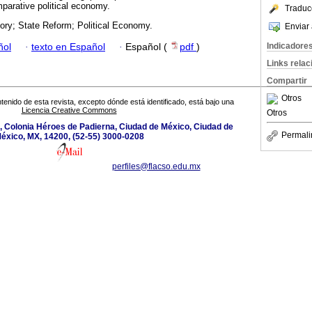
parative political economy.
Traduc
ory; State Reform; Political Economy.
Enviar 
Indicadore
ñol
·
texto en Español
·
Español (
pdf
)
Links rela
Compartir
Otros
tenido de esta revista, excepto dónde está identificado, está bajo una
Licencia Creative Commons
Otros
, Colonia Héroes de Padierna, Ciudad de México, Ciudad de
Permali
éxico, MX, 14200, (52-55) 3000-0208
perfiles@flacso.edu.mx