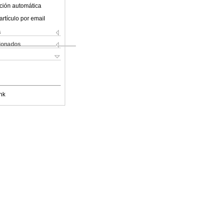
ción automática
artículo por email
s
cionados
nk