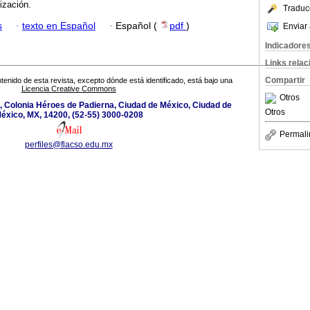
ización.
Traduc
s
·
texto en Español
·
Español (
pdf
)
Enviar 
Indicadore
Links rela
Compartir
tenido de esta revista, excepto dónde está identificado, está bajo una
Licencia Creative Commons
Otros
, Colonia Héroes de Padierna, Ciudad de México, Ciudad de
Otros
éxico, MX, 14200, (52-55) 3000-0208
Permali
perfiles@flacso.edu.mx