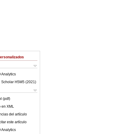
Personalizados
 Analytics
 Scholar H5M5 (
2021
)
l (pdf)
lo en XML
cias del artículo
tar este artículo
 Analytics