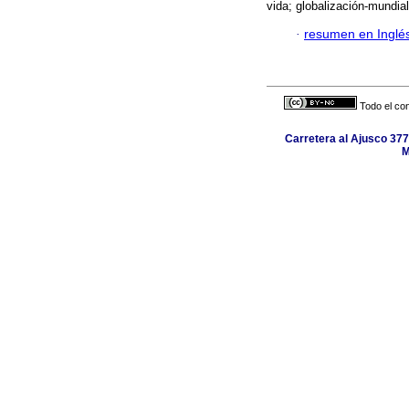
vida; globalización-mundial
·
resumen en Inglé
Todo el con
Carretera al Ajusco 377
M