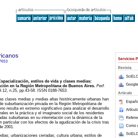
ricanos
Servicios 
7653
Revista
SciELO
Espacialización, estilos de vida y clases medias
:
Google
ción en la Región Metropolitana de Buenos Aires
.
Perf.
ol.12, n.25, pp.43-58. ISSN 0188-7653.
Articulo
as clases medias y medias altas históricamente urbanas han
Españo
de suburbanización privada en la Región Metropolitana de
o resulta en extremo significativo para analizar el desarrollo
Artícu
ales en la práctica y el imaginario social de los residentes
adas suburbanas en su interrelación con la dinámica de la
Referen
n particular con los efectos de la agudización de la crisis tras
Como ci
de 2001.
SciELO
dias; urbanizaciones cerradas; cultura urbana; estilos de