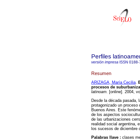
Perfiles latinoame
versión impresa
ISSN
0188-
Resumen
ARIZAGA, María Cecilia
.
procesos de suburbaniza
latinoam.
[online]. 2004, v
Desde la década pasada, l
protagonizado un proceso 
Buenos Aires. Este fenómen
de los aspectos sociocultur
de las urbanizaciones cerr
realidad social argentina, e
los sucesos de diciembre 
Palabras llave :
clases me