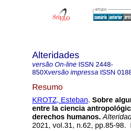
Alteridades
versão On-line
ISSN
2448-
850X
versão impressa
ISSN
018
Resumo
KROTZ, Esteban
.
Sobre algu
entre la ciencia antropológic
derechos humanos.
Alterida
2021, vol.31, n.62, pp.85-98.