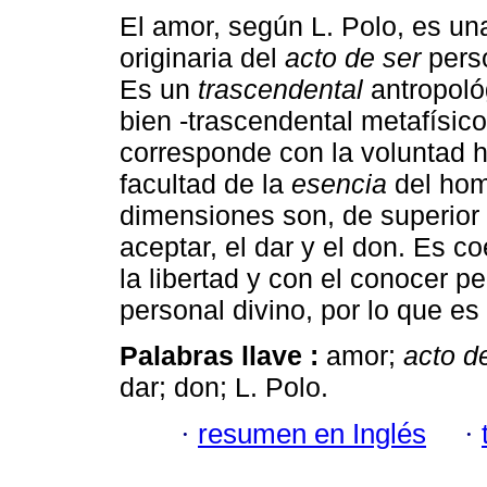
El amor, según L. Polo, es un
originaria del
acto de ser
pers
Es un
trascendental
antropológ
bien -trascendental metafísic
corresponde con la voluntad
facultad de la
esencia
del hom
dimensiones son, de superior a
aceptar, el dar y el don. Es c
la libertad y con el conocer p
personal divino, por lo que es
Palabras llave :
amor;
acto d
dar; don; L. Polo.
·
resumen en Inglés
·