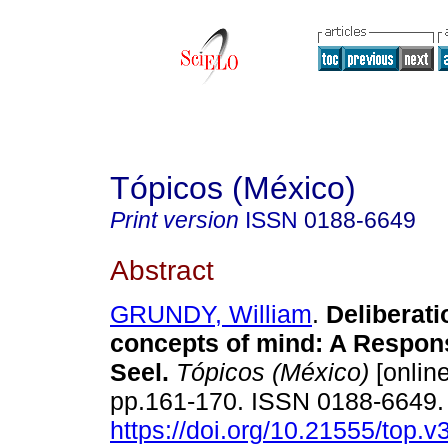
Tópicos (México)
Print version
ISSN
0188-6649
Abstract
GRUNDY, William
.
Deliberati
concepts of mind: A Respons
Seel
.
Tópicos (México)
[online
pp.161-170. ISSN 0188-6649
https://doi.org/10.21555/top.v