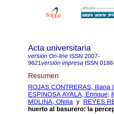
Acta universitaria
versión On-line
ISSN
2007-
9621
versión impresa
ISSN
0188
Resumen
ROJAS CONTRERAS, Iliana It
ESPINOSA AYALA, Enrique
;
MOLINA, Ofelia
y
REYES REZ
huerto al basurero: la perce