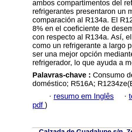
ambos compartimentos del ref
refrigerantes presentaron un
comparación al R134a. El R12
8% en el coeficiente de desem
con respecto al R134a. Así, 
como un refrigerante a largo 
ser una mejor opción mediante
refrigerador, lo que ayuda a 
Palavras-chave :
Consumo de 
doméstico; R516A; R1234ze(E
·
resumo em Inglês
·
pdf
)
Calzada de Guadalupe s/n, Z