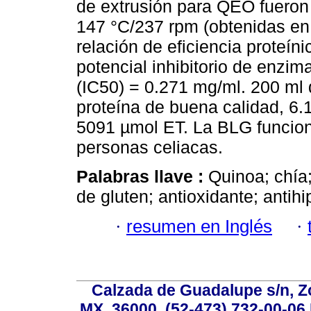
de extrusión para QEO fueron
147 °C/237 rpm (obtenidas en 
relación de eficiencia proteín
potencial inhibitorio de enzi
(IC50) = 0.271 mg/ml. 200 ml 
proteína de buena calidad, 6.1
5091 µmol ET. La BLG funciona
personas celiacas.
Palabras llave :
Quinoa; chía;
de gluten; antioxidante; antihi
·
resumen en Inglés
·
Calzada de Guadalupe s/n, Z
MX, 36000, (52-473) 732-00-06 