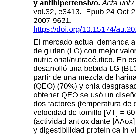
y antihipertensivo.
Acta univ
vol.32, e3413. Epub 24-Oct-
2007-9621.
https://doi.org/10.15174/au.2
El mercado actual demanda al
de gluten (LG) con mejor valo
nutricional/nutracéutico. En e
desarrolló una bebida LG (BLG
partir de una mezcla de harin
(QEO) (70%) y chía desgrasad
obtener QEO se usó un diseño
dos factores (temperatura de 
velocidad de tornillo [VT] = 6
(actividad antioxidante [AAox
y digestibilidad proteínica in 