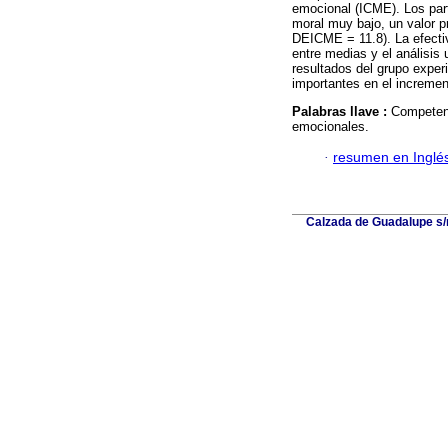
emocional (ICME). Los part
moral muy bajo, un valor 
DEICME = 11.8). La efectiv
entre medias y el análisis 
resultados del grupo exper
importantes en el incremen
Palabras llave :
Competenc
emocionales.
·
resumen en Inglé
Calzada de Guadalupe s/n