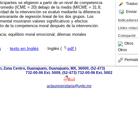
icipantes se eligieron a partir de un nivel de competencia
Traduc
promedio (ICME = 20) debajo de la media (MICME = 31.8;
Enviar 
idad de la intervención se evaluó mediante la diferencia
univariante de regresión lineal de los dos grupos. Los
Indicadore
imental mostraron valores significativos y efectos
to de la competencia moral después de la intervención.
Links rela
ia; equilibrio moral emocional; dilemas morales
Compartir
Otros
s
·
texto en Inglés
·
Inglés (
pdf
)
Otros
Permali
, Zona Centro, Guanajuato, Guanajuato, MX, 36000, (52-473)
732-00-06 Ext. 5009, (52-473) 732-00-06 Ext. 5002
actauniversitaria@ugto.mx