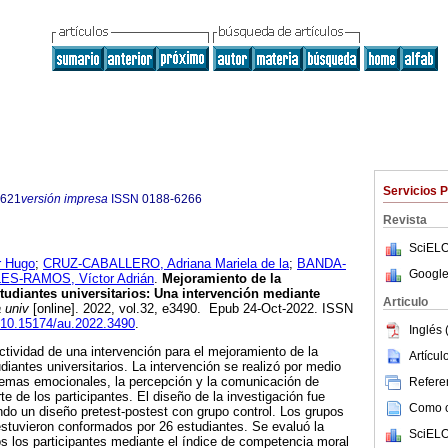
Servicios 
9621
versión impresa
ISSN
0188-6266
Revista
SciELO
 Hugo
;
CRUZ-CABALLERO, Adriana Mariela de la
;
BANDA-
Google
ES-RAMOS, Víctor Adrián
.
Mejoramiento de la
udiantes universitarios: Una intervención mediante
Articulo
 univ
[online]. 2022, vol.32, e3490. Epub 24-Oct-2022. ISSN
g/10.15174/au.2022.3490
.
Inglés 
ectividad de una intervención para el mejoramiento de la
Artícu
iantes universitarios. La intervención se realizó por medio
ilemas emocionales, la percepción y la comunicación de
Referen
e de los participantes. El diseño de la investigación fue
Como ci
do un diseño pretest-postest con grupo control. Los grupos
estuvieron conformados por 26 estudiantes. Se evaluó la
SciELO
s los participantes mediante el índice de competencia moral