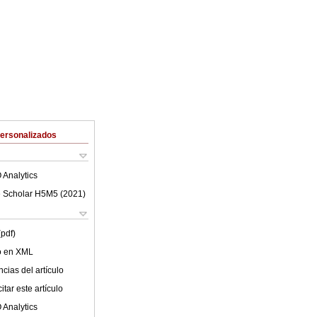
Personalizados
 Analytics
 Scholar H5M5 (
2021
)
(pdf)
lo en XML
cias del artículo
tar este artículo
 Analytics