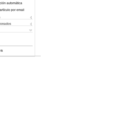
ción automática
artículo por email
s
cionados
nk