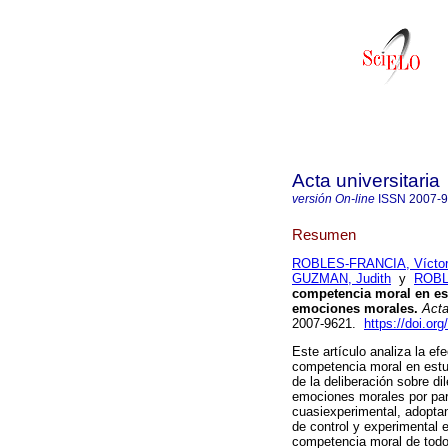
Acta universitaria
versión On-line
ISSN
2007-
Resumen
ROBLES-FRANCIA, Víctor
GUZMAN, Judith
y
ROBL
competencia moral en est
emociones morales.
Acta
2007-9621.
https://doi.or
Este artículo analiza la ef
competencia moral en estud
de la deliberación sobre d
emociones morales por part
cuasiexperimental, adoptan
de control y experimental 
competencia moral de todo