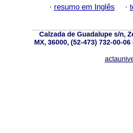
·
resumo em Inglês
·
Calzada de Guadalupe s/n, Z
MX, 36000, (52-473) 732-00-06 
actauniv