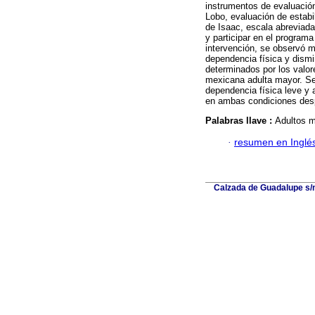
instrumentos de evaluación
Lobo, evaluación de estabili
de Isaac, escala abreviada
y participar en el program
intervención, se observó m
dependencia física y dismin
determinados por los valor
mexicana adulta mayor. Se
dependencia física leve y 
en ambas condiciones desp
Palabras llave :
Adultos m
·
resumen en Inglé
Calzada de Guadalupe s/n