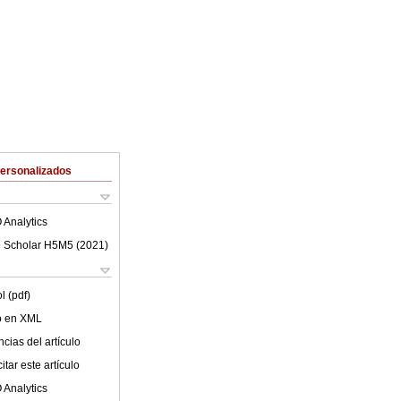
Personalizados
 Analytics
 Scholar H5M5 (
2021
)
l (pdf)
lo en XML
cias del artículo
tar este artículo
 Analytics