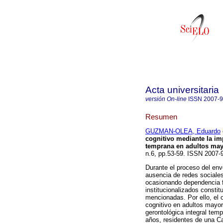
Acta universitaria
versión On-line
ISSN
2007-
Resumen
GUZMAN-OLEA, Eduardo
cognitivo mediante la i
temprana en adultos mayo
n.6, pp.53-59. ISSN 2007
Durante el proceso del env
ausencia de redes sociales
ocasionando dependencia f
institucionalizados consti
mencionadas. Por ello, el o
cognitivo en adultos mayor
gerontológica integral tem
años, residentes de una C