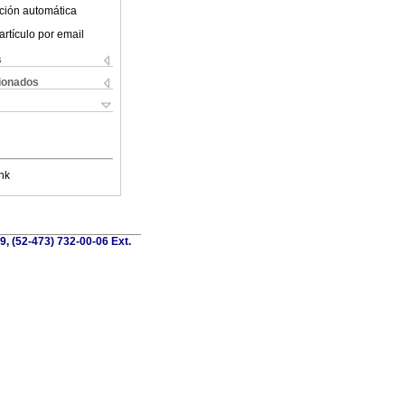
ción automática
artículo por email
s
cionados
nk
, (52-473) 732-00-06 Ext.