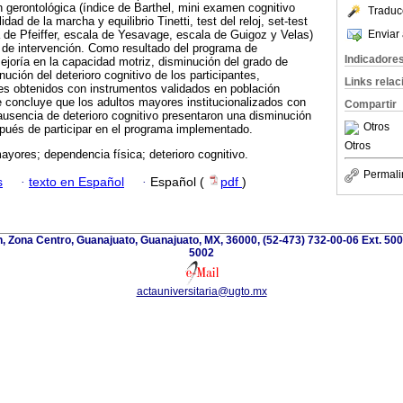
 gerontológica (índice de Barthel, mini examen cognitivo
Traduc
dad de la marcha y equilibrio Tinetti, test del reloj, set-test
Enviar 
 de Pfeiffer, escala de Yesavage, escala de Guigoz y Velas)
a de intervención. Como resultado del programa de
Indicadore
ejoría en la capacidad motriz, disminución del grado de
ución del deterioro cognitivo de los participantes,
Links rela
es obtenidos con instrumentos validados en población
 concluye que los adultos mayores institucionalizados con
Compartir
ausencia de deterioro cognitivo presentaron una disminución
Otros
ués de participar en el programa implementado.
Otros
ayores; dependencia física; deterioro cognitivo.
Permali
s
·
texto en Español
·
Español (
pdf
)
, Zona Centro, Guanajuato, Guanajuato, MX, 36000, (52-473) 732-00-06 Ext. 5009
5002
actauniversitaria@ugto.mx