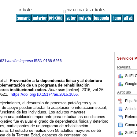
Servicios 
9621
versión impresa
ISSN
0188-6266
Revista
SciELO
et al.
Prevención a la dependencia física y al deterioro
Google
mplementación de un programa de rehabilitación
res institucionalizados.
Acta univ
[online]. 2016, vol.26,
Articulo
-9621.
https://doi.org/10.15174/au.2016.1056
.
Españo
ejecimiento, el desarrollo de procesos patológicos y la
 de apoyo pueden afectar la adaptación e interacción social,
Artícu
uncional de los individuos. Los adultos mayores
tuyen una población importante para estudiar las condiciones
Referen
bjetivo fue evaluar el grado de dependencia física y deterioro
Como ci
es, participantes de un programa de rehabilitación
prana. El estudio se realizó con 58 adultos mayores de 65
SciELO
asa de la Tercera Edad, capaces de contestar los