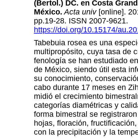
(Bertol.) DC. en Costa Grand
México.
Acta univ
[online]. 20
pp.19-28. ISSN 2007-9621.
https://doi.org/10.15174/au.2
Tabebuia rosea es una especi
multipropósito, cuya tasa de c
fenología se han estudiado e
de México, siendo útil esta in
su conocimiento, conservación
cabo durante 17 meses en Zih
midió el crecimiento bimestr
categorías diamétricas y cali
forma bimestral se registraro
hojas, floración, fructificació
con la precipitación y la temp