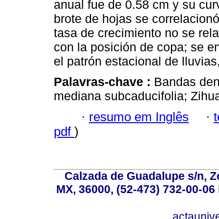
anual fue de 0.58 cm y su curv
brote de hojas se correlacionó
tasa de crecimiento no se rel
con la posición de copa; se e
el patrón estacional de lluvias
Palavras-chave :
Bandas dend
mediana subcaducifolia; Zihu
·
resumo em Inglês
·
pdf
)
Calzada de Guadalupe s/n, Z
MX, 36000, (52-473) 732-00-06 
actauniv