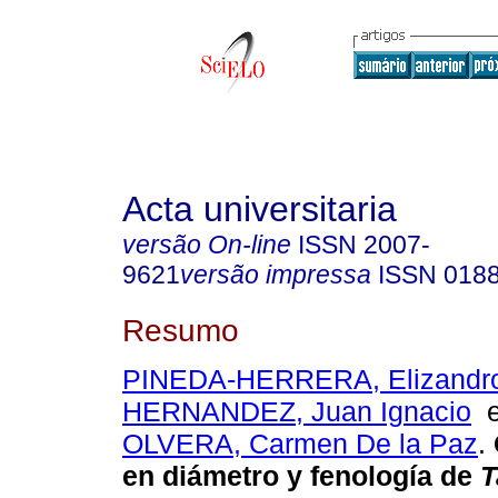
Acta universitaria
versão On-line
ISSN
2007-
9621
versão impressa
ISSN
018
Resumo
PINEDA-HERRERA, Elizandr
HERNANDEZ, Juan Ignacio
OLVERA, Carmen De la Paz
.
en diámetro y fenología de
T