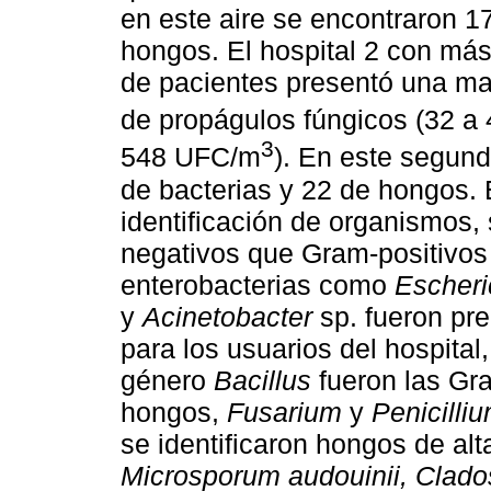
en este aire se encontraron 1
hongos. El hospital 2 con más
de pacientes presentó una ma
de propágulos fúngicos (32 
3
548 UFC/m
). En este segund
de bacterias y 22 de hongos. 
identificación de organismos,
negativos que Gram-positivos
enterobacterias como
Escheri
y
Acinetobacter
sp. fueron pre
para los usuarios del hospital
género
Bacillus
fueron las Gra
hongos,
Fusarium
y
Penicilli
se identificaron hongos de al
Microsporum audouinii, Clad