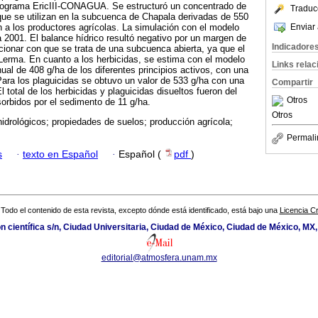
programa EricIII-CONAGUA. Se estructuró un concentrado de
Traduc
s que se utilizan en la subcuenca de Chapala derivadas de 550
Enviar 
 a los productores agrícolas. La simulación con el modelo
2001. El balance hídrico resultó negativo por un margen de
Indicadore
ionar con que se trata de una subcuenca abierta, ya que el
o Lerma. En cuanto a los herbicidas, se estima con el modelo
Links rela
ual de 408 g/ha de los diferentes principios activos, con una
ara los plaguicidas se obtuvo un valor de 533 g/ha con una
Compartir
 total de los herbicidas y plaguicidas disueltos fueron del
Otros
sorbidos por el sedimento de 11 g/ha.
Otros
idrológicos; propiedades de suelos; producción agrícola;
Permali
s
·
texto en Español
·
Español (
pdf
)
Todo el contenido de esta revista, excepto dónde está identificado, está bajo una
Licencia 
ión científica s/n, Ciudad Universitaria, Ciudad de México, Ciudad de México, MX
editorial@atmosfera.unam.mx