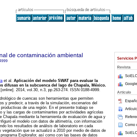
onal de contaminación ambiental
Servicios 
4999
Revista
SciELO
ra
et al.
Aplicación del modelo SWAT para evaluar la
Google
s difusas en la subcuenca del lago de Chapala, México
.
[online]. 2014, vol.30, n.3, pp.263-274. ISSN 0188-4999.
Articulo
drológico de cuencas son herramientas que permiten
Españo
os y predecir, a través de la simulación, escenarios del
 productivas de una región. En el presente trabajo se
Artícu
co y las cargas de contaminantes por actividades agrícolas
de Chapala mediante la herramienta de evaluación de agua y
Referen
iguró el modelo con datos de altimetría, con información
Como ci
ando los resultados de análisis de laboratorio en cada
 y vegetación que se actualizó a 2010 por medio de datos de
SciELO
 programa Explorafor, así como con las bases de datos