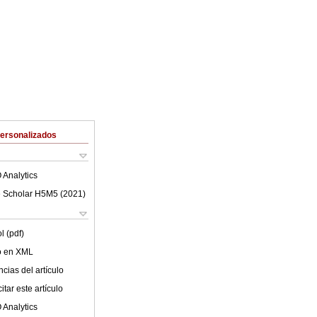
Personalizados
 Analytics
 Scholar H5M5 (
2021
)
l (pdf)
lo en XML
cias del artículo
tar este artículo
 Analytics