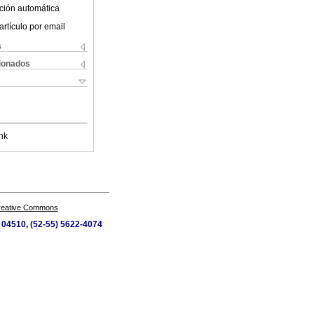
ción automática
artículo por email
s
cionados
nk
Creative Commons
, 04510, (52-55) 5622-4074