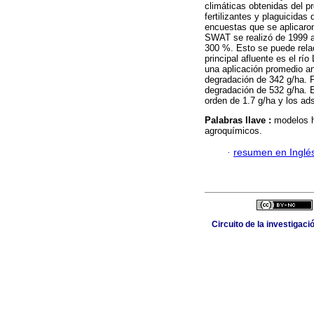
climáticas obtenidas del 
fertilizantes y plaguicida
encuestas que se aplicaron
SWAT se realizó de 1999 a 
300 %. Esto se puede relac
principal afluente es el rí
una aplicación promedio an
degradación de 342 g/ha. P
degradación de 532 g/ha. El
orden de 1.7 g/ha y los ad
Palabras llave :
modelos h
agroquímicos.
·
resumen en Inglé
Circuito de la investigac