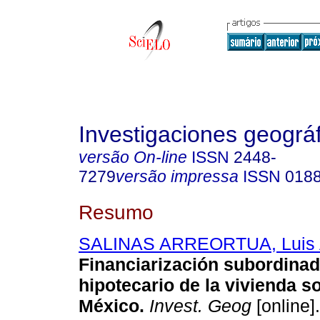
Investigaciones geográ
versão On-line
ISSN
2448-
7279
versão impressa
ISSN
0188
Resumo
SALINAS ARREORTUA, Luis A
Financiarización subordina
hipotecario de la vivienda so
México.
Invest. Geog
[online]