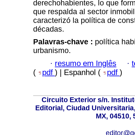
derechohabientes, lo que forma
que respalda al sector inmobil
caracterizó la política de con
décadas.
Palavras-chave :
política hab
urbanismo.
·
resumo em Inglês
·
(
pdf
) | Espanhol (
pdf
)
Circuito Exterior s/n. Instit
Editorial, Ciudad Universitari
MX, 04510, 
editor@g