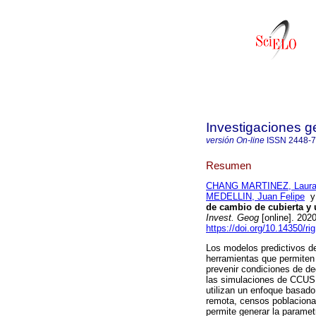
Investigaciones g
versión On-line
ISSN
2448-
Resumen
CHANG MARTINEZ, Laura 
MEDELLIN, Juan Felipe
de cambio de cubierta y 
Invest. Geog
[online]. 20
https://doi.org/10.14350/ri
Los modelos predictivos d
herramientas que permiten 
prevenir condiciones de de
las simulaciones de CCUS, 
utilizan un enfoque basad
remota, censos poblacional
permite generar la parametr