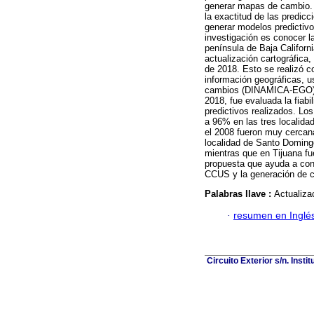
generar mapas de cambio. A
la exactitud de las predicc
generar modelos predictivo
investigación es conocer l
península de Baja Californ
actualización cartográfica
de 2018. Esto se realizó 
información geográficas, u
cambios (DINAMICA-EGO).
2018, fue evaluada la fiab
predictivos realizados. Lo
a 96% en las tres localid
el 2008 fueron muy cercana
localidad de Santo Doming
mientras que en Tijuana f
propuesta que ayuda a con
CCUS y la generación de ca
Palabras llave :
Actualiza
·
resumen en Inglé
Circuito Exterior s/n. Inst