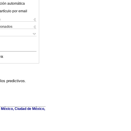
ción automática
artículo por email
s
cionados
nk
los predictivos.
de México, Ciudad de México,