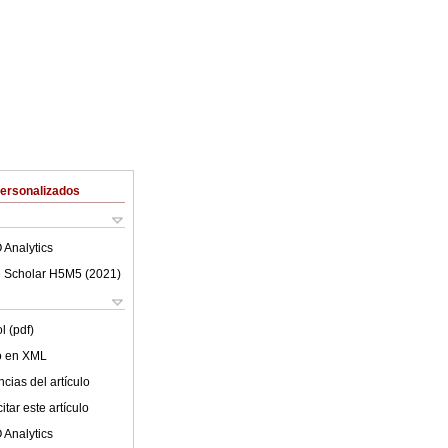
Personalizados
 Analytics
 Scholar H5M5 (
2021
)
l (pdf)
lo en XML
cias del artículo
tar este artículo
 Analytics