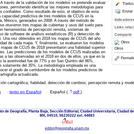
 través de la validación de los modelos se pretende evaluar
Traduc
iones, permitiendo identificar las mejores metodologías para
Enviar 
s confiables. Como resultado de esto, el objetivo de esta
a capacidad predictiva de tres modelos de CCUS en la
Indicadore
ia, México, generados en 2008. A través del método de
, se otuvieron tres mapas de cubiertas y usos del suelo para
Links rela
con herramientas de percepción remota, sistemas de
so de software de análisis estadísticos (R) y detección de
Compartir
 Una vez obtenidos en 2018 los mapas de CCUS del año
Otros
ilidad de cada mapa. Y, finalmente, se evaluaron los modelos
s mapas de CCUS de 2018 presentaron una fiabilidad superior
Otros
ades. Las predicciones de los modelos de CCUS realizadas en
s a las observadas en el 2018 en dos de ellos, ya que en la
Permali
o la asertividad fue de 77% y en San Quintín del 86%,
ue solamente del 35%. La metodología empleada es una
ocer el grado de certidumbre de los modelos predictivos de
rtografía actualizada.
ción cartográfica; fiabilidad; detección de cambios; percepción remota y mode
s
·
texto en Español
·
Español (
pdf
)
ituto de Geografía, Planta Baja, Sección Editorial, Ciudad Universitaria, Ciudad 
MX, 04510, 56230222 ext. 44883
editor@geografia.unam.mx