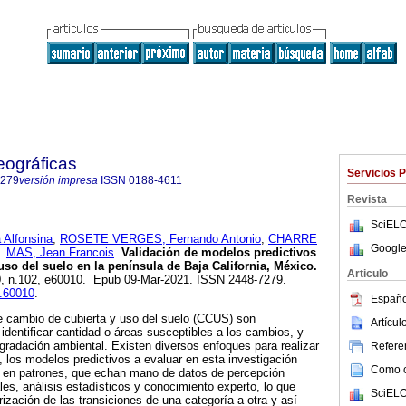
eográficas
Servicios 
7279
versión impresa
ISSN
0188-4611
Revista
SciELO
Alfonsina
;
ROSETE VERGES, Fernando Antonio
;
CHARRE
Google
y
MAS, Jean Francois
.
Validación de modelos predictivos
uso del suelo en la península de Baja California, México.
Articulo
20, n.102, e60010. Epub 09-Mar-2021. ISSN 2448-7279.
g.60010
.
Españo
e cambio de cubierta y uso del suelo (CCUS) son
Artícu
identificar cantidad o áreas susceptibles a los cambios, y
gradación ambiental. Existen diversos enfoques para realizar
Referen
los modelos predictivos a evaluar en esta investigación
Como ci
o en patrones, que echan mano de datos de percepción
es, análisis estadísticos y conocimiento experto, lo que
SciELO
ización de las transiciones de una categoría a otra y así