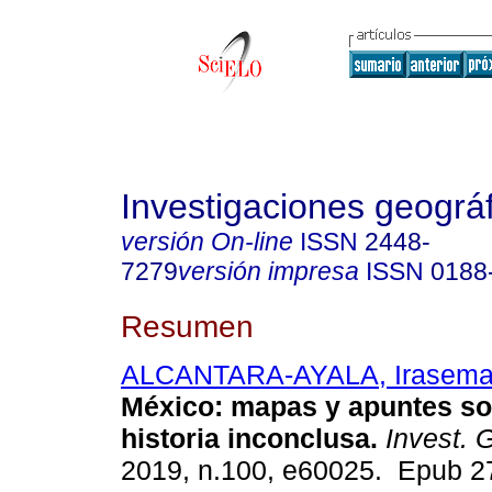
Investigaciones geográ
versión On-line
ISSN
2448-
7279
versión impresa
ISSN
0188
Resumen
ALCANTARA-AYALA, Irasem
México: mapas y apuntes so
historia inconclusa.
Invest. 
2019, n.100, e60025. Epub 2