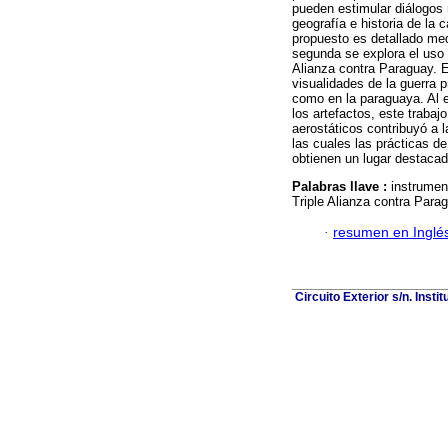
pueden estimular diálogos r
geografía e historia de la 
propuesto es detallado med
segunda se explora el uso m
Alianza contra Paraguay. En
visualidades de la guerra p
como en la paraguaya. Al en
los artefactos, este traba
aerostáticos contribuyó a 
las cuales las prácticas de
obtienen un lugar destacad
Palabras llave :
instrumen
Triple Alianza contra Para
·
resumen en Inglé
Circuito Exterior s/n. Inst