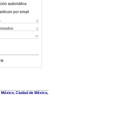
ción automática
artículo por email
s
cionados
nk
de México, Ciudad de México,