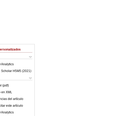
Personalizados
 Analytics
 Scholar H5M5 (
2021
)
l (pdf)
lo en XML
cias del artículo
tar este artículo
 Analytics