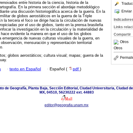
enovados entre historia de la ciencia, historia de la
Traduc
cartografía. En la primera sección el abordaje metodológico
Enviar 
iante una discusión historiográfica acerca de la guerra. En la
ilitar de globos aerostáticos en la guerra de la Triple
Indicadore
 la tercera el foco se dirige hacia la circulación de nuevas
ropiciadas por el uso de globos, tanto en la prensa brasileña
Links rela
focar la investigación en la circulación y la materialidad de
jo hace evidente la manera en que el uso de los globos
Compartir
la emergencia de nuevas culturas visuales de la guerra, en
Otros
 observación, mensuración y representación territorial
o.
Otros
tos; globos aerostáticos; cultura visual; mapas; guerra de la
Permali
guay.
s
·
texto en Español
·
Español (
pdf
)
ituto de Geografía, Planta Baja, Sección Editorial, Ciudad Universitaria, Ciudad 
MX, 04510, 56230222 ext. 44883
editor@geografia.unam.mx