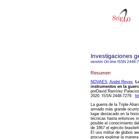
Investigaciones g
versión On-line
ISSN
2448-
Resumen
NOVAES, André Reyes
.
Lo
instrumentos en la guerra
porDavid Ramírez Palacio
2020. ISSN 2448-7279.
ht
La guerra de la Triple Ali
armado más grande ocurrid
lugar destacado en la histo
técnicas hasta entonces in
posible el conocimiento del
de 1867 el ejército brasile
El uso militar de globos ae
procura explorar la manera