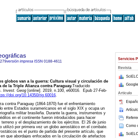
eográficas
Servicios 
7279
versión impresa
ISSN
0188-4611
Revista
SciELO
s globos van a la guerra: Cultura visual y circulación de
Google
 de la Triple Alianza contra Paraguay.
Traducido
s.
Invest. Geog
[online]. 2019, n.100, e60016. Epub 27-Feb-
Articulo
tps://doi.org/10.14350/rig.60016
.
Españo
anza contra Paraguay (1864-1870) fue el enfrentamiento
o entre Estados suramericanos en el siglo XIX y ocupa un
Artícu
riografía militar brasileña. Durante la guerra, instrumentos y
éditos en el continente fueron introducidos para hacer
Referen
 terreno y el desplazamiento de los ejércitos. El 26 de junio
Como ci
ño utilizó por primera vez un globo aerostático en el combate.
rostáticos es el punto de partida del presente artículo, que
SciELO
 en que abordajes enfocados en la circulación de artefactos