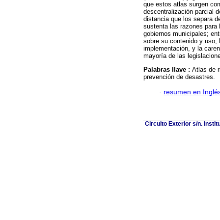
que estos atlas surgen com
descentralización parcial de
distancia que los separa de
sustenta las razones para l
gobiernos municipales; ent
sobre su contenido y uso; 
implementación, y la caren
mayoría de las legislacion
Palabras llave :
Atlas de 
prevención de desastres.
·
resumen en Inglé
Circuito Exterior s/n. Inst