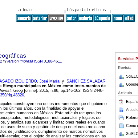
eográficas
Servicios 
7279
versión impresa
ISSN
0188-4611
Revista
SciELO
ASADO IZQUIERDO, José María
y
SANCHEZ SALAZAR,
Google
e Riesgo municipales en México como instrumentos de
Invest. Geog
[online]. 2015, n.88, pp.146-162. ISSN 2448-
Articulo
4350/rig.48326
.
Españo
ipales constituyen uno de los instrumentos que el gobierno
 los últimos años, con la finalidad de apoyar el
Artícu
amientos humanos en México. Este artículo recupera los
onceptuales, metodológicos, institucionales y legales de
Referen
cos, y analiza sus alcances y limitaciones reales en cuanto
Como ci
 de usos de suelo y gestión de riesgo en el caso mexicano.
eptos de juridificación, cumplimiento de marcos normativos
SciELO
lti-escalar, con el objeto de analizar las condiciones en las