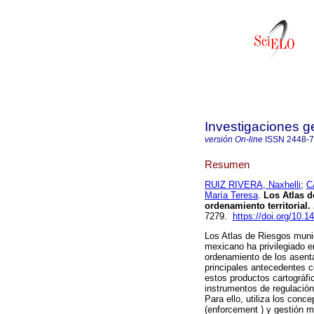
Investigaciones g
versión On-line
ISSN
2448-
Resumen
RUIZ RIVERA, Naxhelli
;
C
María Teresa
.
Los Atlas d
ordenamiento territorial.
7279.
https://doi.org/10.1
Los Atlas de Riesgos munic
mexicano ha privilegiado en
ordenamiento de los asent
principales antecedentes c
estos productos cartográfi
instrumentos de regulación
Para ello, utiliza los conc
(enforcement ) y gestión mu