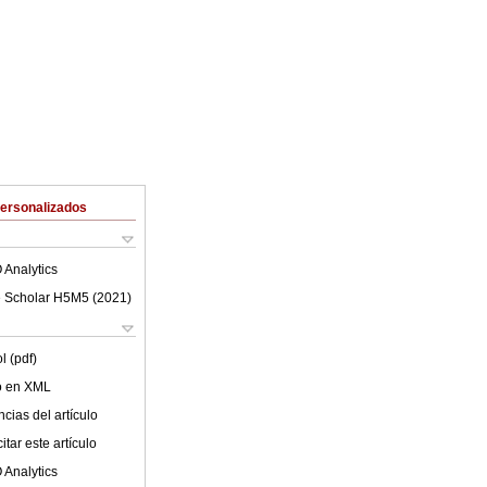
Personalizados
 Analytics
 Scholar H5M5 (
2021
)
l (pdf)
lo en XML
cias del artículo
tar este artículo
 Analytics