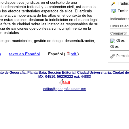
o dispositivos jurídicos en el contexto de una
Traduc
l ordenamiento teritorial y la protección civil, así como la
Enviar 
 los efectos territoriales esperados de ellos. El artículo
a relativa inoperancia de los atlas en el contexto de los
Indicadore
re estas razones destacan la indefinición en el marco legal
la falta de claridad sobre las instancias responsables de su
Links rela
cia de sanciones que conlleva su incumplimiento en la
es estatales.
Compartir
Otros
riesgos municipales; gestión de riesgo; descentralización;
Otros
s
·
texto en Español
·
Español (
pdf
)
Permali
ituto de Geografía, Planta Baja, Sección Editorial, Ciudad Universitaria, Ciudad 
MX, 04510, 56230222 ext. 44883
editor@geografia.unam.mx