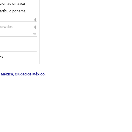
ción automática
artículo por email
s
cionados
nk
de México, Ciudad de México,