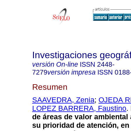
Investigaciones geográ
versión On-line
ISSN
2448-
7279
versión impresa
ISSN
0188
Resumen
SAAVEDRA, Zenia
;
OJEDA R
LOPEZ BARRERA, Faustino
.
de áreas de valor ambienta
su prioridad de atención, en