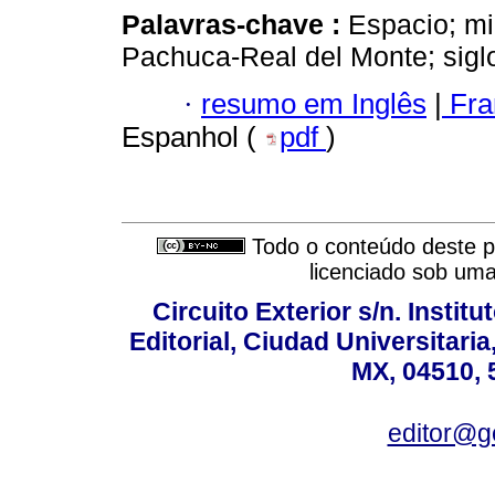
Palavras-chave :
Espacio; mi
Pachuca-Real del Monte; sigl
·
resumo em Inglês
|
Fra
Espanhol (
pdf
)
Todo o conteúdo deste pe
licenciado sob um
Circuito Exterior s/n. Instit
Editorial, Ciudad Universitari
MX, 04510, 
editor@g