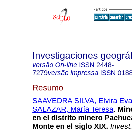
Investigaciones geográ
versão On-line
ISSN
2448-
7279
versão impressa
ISSN
0188
Resumo
SAAVEDRA SILVA, Elvira Ev
SALAZAR, María Teresa
.
Min
en el distrito minero Pachuc
Monte en el siglo XIX
.
Invest