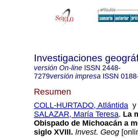
Investigaciones geográ
versión On-line
ISSN
2448-
7279
versión impresa
ISSN
0188
Resumen
COLL-HURTADO, Atlántida
SALAZAR, María Teresa
.
La m
Obispado de Michoacán a m
siglo XVIII
.
Invest. Geog
[onli