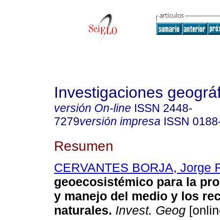
Investigaciones geográ
versión On-line
ISSN
2448-
7279
versión impresa
ISSN
0188
Resumen
CERVANTES BORJA, Jorge F
geoecosistémico para la pr
y manejo del medio y los re
naturales
.
Invest. Geog
[onlin