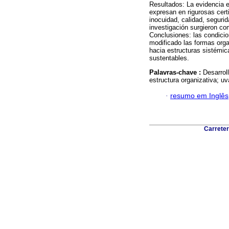
Resultados: La evidencia 
expresan en rigurosas cert
inocuidad, calidad, seguri
investigación surgieron co
Conclusiones: las condici
modificado las formas orga
hacia estructuras sistémi
sustentables.
Palavras-chave :
Desarrol
estructura organizativa; u
·
resumo em Inglês
Carreter