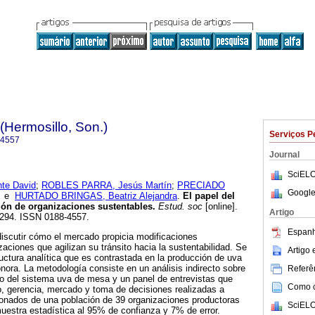
(Hermosillo, Son.)
Serviços P
-4557
Journal
SciELO
te David
;
ROBLES PARRA, Jesús Martín
;
PRECIADO
Google
e
HURTADO BRINGAS, Beatriz Alejandra
.
El papel del
ón de organizaciones sustentables.
Estud. soc
[online].
Artigo
3-294. ISSN 0188-4557.
Espanh
 discutir cómo el mercado propicia modificaciones
zaciones que agilizan su tránsito hacia la sustentabilidad. Se
Artigo
uctura analítica que es contrastada en la producción de uva
ora. La metodología consiste en un análisis indirecto sobre
Referên
o del sistema uva de mesa y un panel de entrevistas que
Como ci
sto, gerencia, mercado y toma de decisiones realizadas a
ionados de una población de 39 organizaciones productoras
SciELO
estra estadística al 95% de confianza y 7% de error.