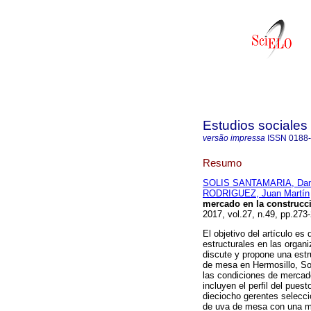
Estudios sociales 
versão impressa
ISSN
0188
Resumo
SOLIS SANTAMARIA, Dan
RODRIGUEZ, Juan Martín
mercado en la construcci
2017, vol.27, n.49, pp.27
El objetivo del artículo es
estructurales en las organi
discute y propone una estr
de mesa en Hermosillo, Son
las condiciones de mercad
incluyen el perfil del pue
dieciocho gerentes selecc
de uva de mesa con una mu