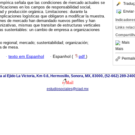
empírica señala que las condiciones de mercado actuales se
Traduç
ificaciones en los campos de responsabilidad social,
Enviar 
dad y producción orgánica. Limitaciones: durante la
mplicaciones logísticas que obligaron a modificar la muestra.
Indicadore
ones de mercado han demandado nuevos perfiles y han
nizativas, mismas que transitan de estructuras verticales
Links rela
cas sustentables: un cambio de empresa a organizaciones
Compartilh
Mais
lo regional; mercado; sustentabilidad; organización;
va de mesa.
Mais
·
texto em Espanhol
·
Espanhol (
pdf
)
Permali
a al Ejido La Victoria, Km 0.6, Hermosillo, Sonora, MX, 83000, (52-662) 289-2400
estudiosociales@ciad.mx