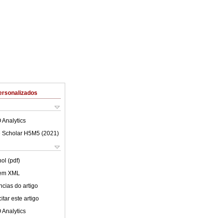
ersonalizados
 Analytics
 Scholar H5M5 (
2021
)
ol (pdf)
 em XML
cias do artigo
tar este artigo
 Analytics