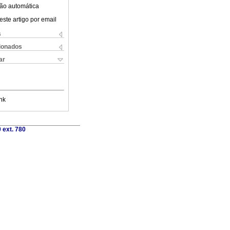
ão automática
este artigo por email
s
cionados
ar
nk
 ext. 780