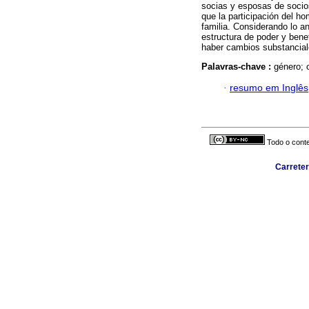
socias y esposas de socio
que la participación del ho
familia. Considerando lo a
estructura de poder y bene
haber cambios substanciale
Palavras-chave :
género; 
·
resumo em Inglês
Todo o conte
Carreter