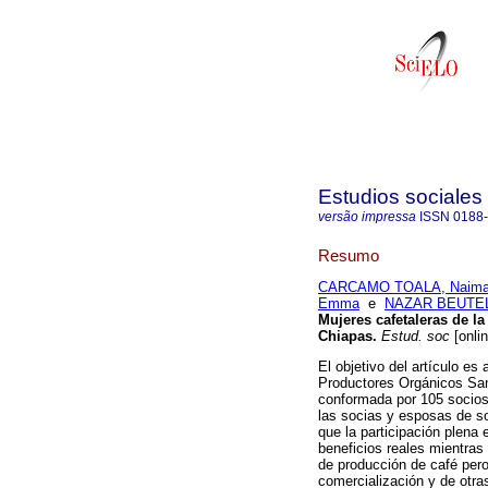
Estudios sociales 
versão impressa
ISSN
0188
Resumo
CARCAMO TOALA, Naima 
Emma
e
NAZAR BEUTEL
Mujeres cafetaleras de l
Chiapas
.
Estud. soc
[onli
El objetivo del artículo es
Productores Orgánicos San
conformada por 105 socios
las socias y esposas de s
que la participación plena 
beneficios reales mientras
de producción de café pero
comercialización y de otras