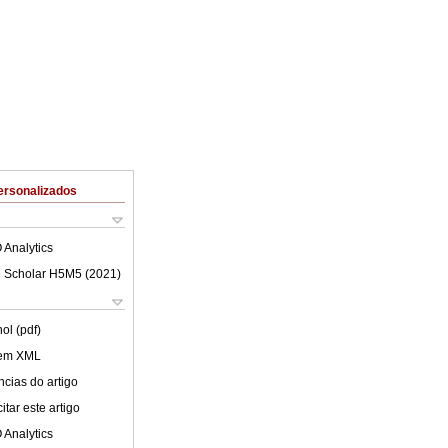
ersonalizados
 Analytics
 Scholar H5M5 (
2021
)
ol (pdf)
 em XML
cias do artigo
tar este artigo
 Analytics