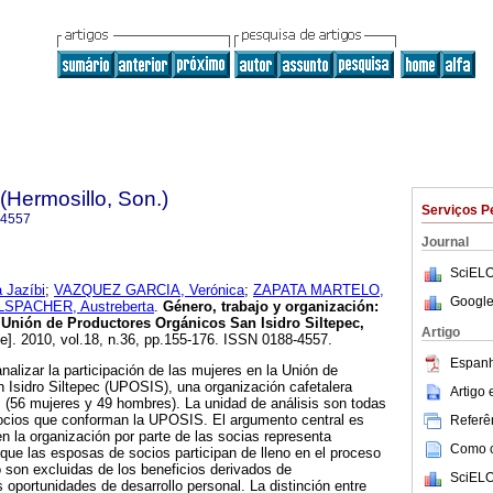
(Hermosillo, Son.)
Serviços P
-4557
Journal
SciELO
Jazíbi
;
VAZQUEZ GARCIA, Verónica
;
ZAPATA MARTELO,
Google
SPACHER, Austreberta
.
Género, trabajo y organización
:
a Unión de Productores Orgánicos San Isidro Siltepec,
Artigo
ne]. 2010, vol.18, n.36, pp.155-176. ISSN 0188-4557.
Espanh
 analizar la participación de las mujeres en la Unión de
 Isidro Siltepec (UPOSIS), una organización cafetalera
Artigo
 (56 mujeres y 49 hombres). La unidad de análisis son todas
ocios que conforman la UPOSIS. El argumento central es
Referên
en la organización por parte de las socias representa
Como ci
 que las esposas de socios participan de lleno en el proceso
 son excluidas de los beneficios derivados de
SciELO
 oportunidades de desarrollo personal. La distinción entre