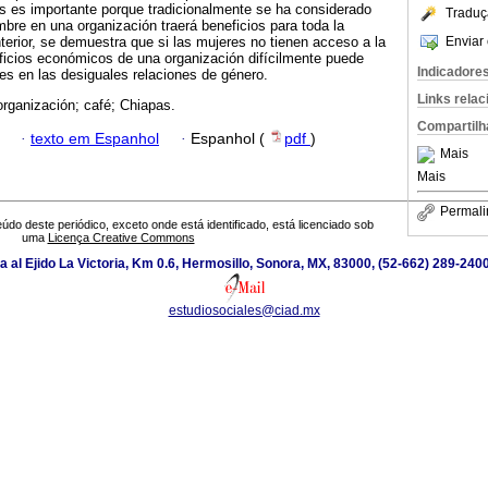
s es importante porque tradicionalmente se ha considerado
Traduç
mbre en una organización traerá beneficios para toda la
Enviar 
nterior, se demuestra que si las mujeres no tienen acceso a la
ficios económicos de una organización difícilmente puede
Indicadore
s en las desiguales relaciones de género.
Links rela
organización; café; Chiapas.
Compartilh
·
texto em Espanhol
·
Espanhol (
pdf
)
Mais
Mais
Permali
údo deste periódico, exceto onde está identificado, está licenciado sob
uma
Licença Creative Commons
a al Ejido La Victoria, Km 0.6, Hermosillo, Sonora, MX, 83000, (52-662) 289-2400
estudiosociales@ciad.mx