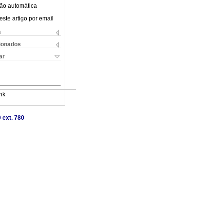
ão automática
este artigo por email
s
cionados
ar
nk
 ext. 780