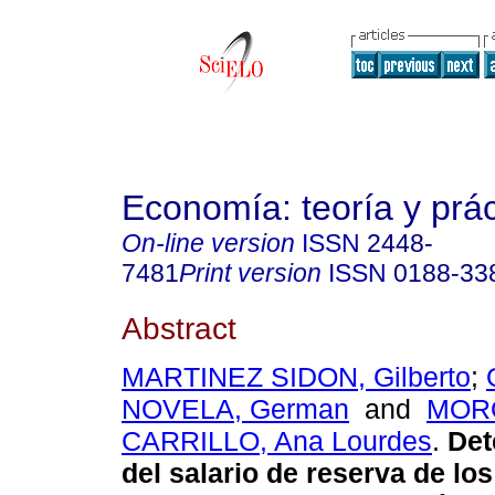
Economía: teoría y prác
On-line version
ISSN
2448-
7481
Print version
ISSN
0188-33
Abstract
MARTINEZ SIDON, Gilberto
;
NOVELA, German
and
MOR
CARRILLO, Ana Lourdes
.
Det
del salario de reserva de los