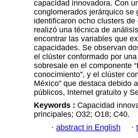
capacidad innovadora. Con un
conglomerados jerárquico se
identificaron ocho clusters d
realizó una técnica de anális
encontrar las variables que e
capacidades. Se observan dos
el clúster conformado por una
sobresale en el componente “
conocimiento”, y el clúster c
México” que destaca debido a
públicos, Internet gratuito y S
Keywords :
Capacidad innova
principales; O32; O18; C40.
·
abstract in English
·